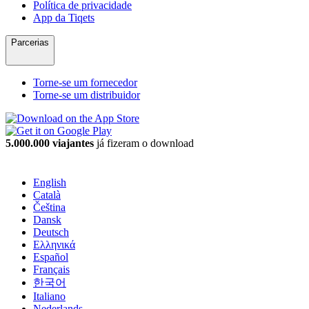
Política de privacidade
App da Tiqets
Parcerias
Torne-se um fornecedor
Torne-se um distribuidor
5.000.000 viajantes
já fizeram o download
English
Català
Čeština
Dansk
Deutsch
Ελληνικά
Español
Français
한국어
Italiano
Nederlands