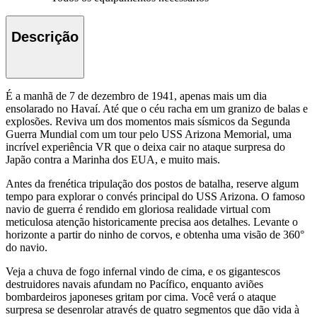
Descrição
É a manhã de 7 de dezembro de 1941, apenas mais um dia
ensolarado no Havaí. Até que o céu racha em um granizo de balas e
explosões. Reviva um dos momentos mais sísmicos da Segunda
Guerra Mundial com um tour pelo USS Arizona Memorial, uma
incrível experiência VR que o deixa cair no ataque surpresa do
Japão contra a Marinha dos EUA, e muito mais.
Antes da frenética tripulação dos postos de batalha, reserve algum
tempo para explorar o convés principal do USS Arizona. O famoso
navio de guerra é rendido em gloriosa realidade virtual com
meticulosa atenção historicamente precisa aos detalhes. Levante o
horizonte a partir do ninho de corvos, e obtenha uma visão de 360°
do navio.
Veja a chuva de fogo infernal vindo de cima, e os gigantescos
destruidores navais afundam no Pacífico, enquanto aviões
bombardeiros japoneses gritam por cima. Você verá o ataque
surpresa se desenrolar através de quatro segmentos que dão vida à