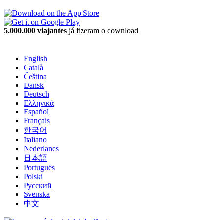
5.000.000 viajantes
já fizeram o download
English
Català
Čeština
Dansk
Deutsch
Ελληνικά
Español
Français
한국어
Italiano
Nederlands
日本語
Português
Polski
Русский
Svenska
中文