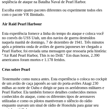
seqüência de ataque na Batalha Naval de Pearl Harbor.
Escolha entre quatro pacotes diferentes ou experimente todos eles
com o pacote VR Ilimitado.
Air Raid Pearl Harbour
Esta experiência fornece a linha do tempo do ataque e coloca você
no convés do USS Utah, um dos navios de guerra destruídos
naquela manhã de domingo, 7 de dezembro de 1941. Três minutos
após a primeira onda de aviões de guerra japoneses ter chegado a
Pearl Harbor, foi enviada uma mensagem que ressoaria pela história:
"Air Raid Pearl Harbor, This is no Drill." Em duas horas, 2.390
americanos foram mortos e 1.178 feridos.
Céus sobre Pearl
Testemunhe como nunca antes. Esta experiência o coloca no cockpit
de um avião de caça japonês ao sair do porta-aviões Akagi 230
milhas ao norte de Oahu e dirigir-se para os aeródromos militares e
Pearl Harbor. Ela também fornece detalhes conhecidos menos
conhecidos do ataque, como os diferentes tipos de aeronaves
utilizadas e como os pilotos mantiveram o silêncio do rádio
enquanto usavam um sinal de rádio de Honolulu para guiar seu