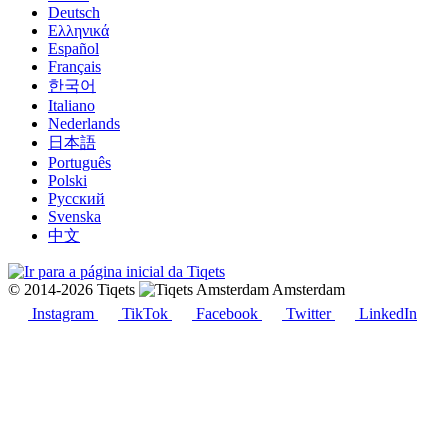
Deutsch
Ελληνικά
Español
Français
한국어
Italiano
Nederlands
日本語
Português
Polski
Русский
Svenska
中文
© 2014-2026 Tiqets
Amsterdam
Instagram
TikTok
Facebook
Twitter
LinkedIn