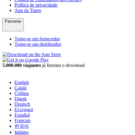
Política de privacidade
App da Tiqets
Parcerias
Torne-se um fornecedor
Torne-se um distribuidor
5.000.000 viajantes
já fizeram o download
English
Català
Čeština
Dansk
Deutsch
Ελληνικά
Español
Français
한국어
Italiano