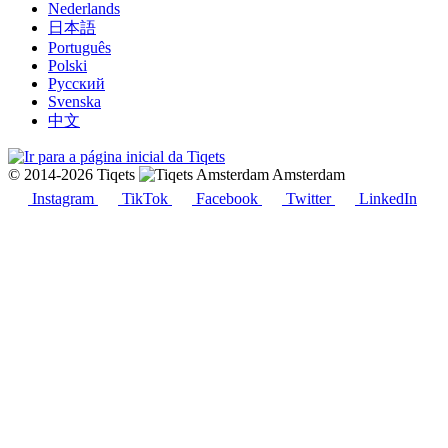
Nederlands
日本語
Português
Polski
Русский
Svenska
中文
© 2014-2026 Tiqets
Amsterdam
Instagram
TikTok
Facebook
Twitter
LinkedIn