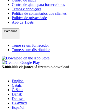
Centro de ajuda
Centro de ajuda para fornecedores
Temos e condições
Política de comentários dos clientes
Política de privacidade
App da Tiqets
Parcerias
Torne-se um fornecedor
Torne-se um distribuidor
5.000.000 viajantes
já fizeram o download
English
Català
Čeština
Dansk
Deutsch
Ελληνικά
Español