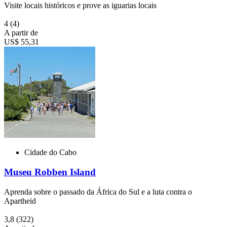
Visite locais históricos e prove as iguarias locais
4
(4)
A partir de
US$ 55,31
Cidade do Cabo
Museu Robben Island
Aprenda sobre o passado da África do Sul e a luta contra o
Apartheid
3,8
(322)