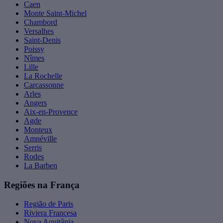
Caen
Monte Saint-Michel
Chambord
Versalhes
Saint-Denis
Poissy
Nîmes
Lille
La Rochelle
Carcassonne
Arles
Angers
Aix-en-Provence
Agde
Monteux
Amnéville
Serris
Rodes
La Barben
Regiões na França
Região de Paris
Riviera Francesa
Nova Aquitânia