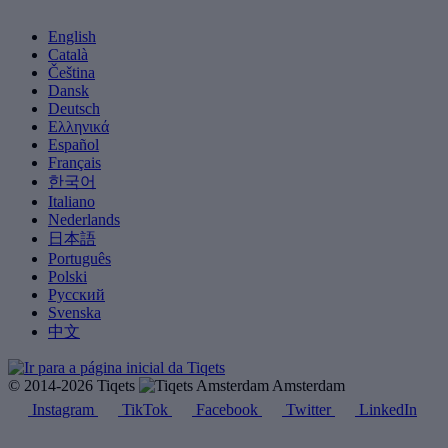
English
Català
Čeština
Dansk
Deutsch
Ελληνικά
Español
Français
한국어
Italiano
Nederlands
日本語
Português
Polski
Русский
Svenska
中文
© 2014-2026 Tiqets
Amsterdam
Instagram
TikTok
Facebook
Twitter
LinkedIn