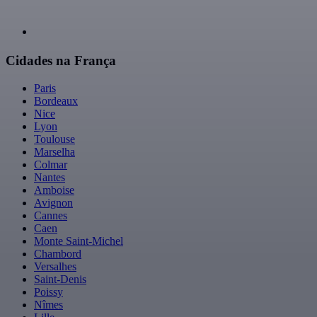
Cidades na França
Paris
Bordeaux
Nice
Lyon
Toulouse
Marselha
Colmar
Nantes
Amboise
Avignon
Cannes
Caen
Monte Saint-Michel
Chambord
Versalhes
Saint-Denis
Poissy
Nîmes