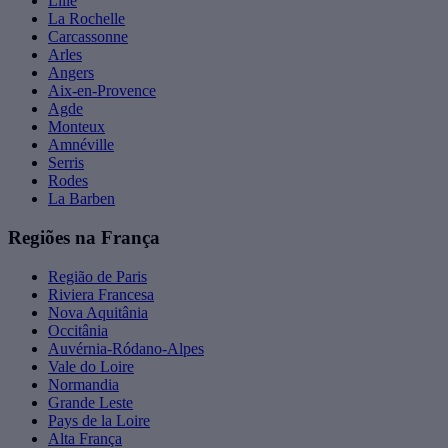
Lille
La Rochelle
Carcassonne
Arles
Angers
Aix-en-Provence
Agde
Monteux
Amnéville
Serris
Rodes
La Barben
Regiões na França
Região de Paris
Riviera Francesa
Nova Aquitânia
Occitânia
Auvérnia-Ródano-Alpes
Vale do Loire
Normandia
Grande Leste
Pays de la Loire
Alta França