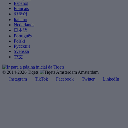
Español
Français
한국어
Italiano
Nederlands
日本語
Português
Polski
Русский
Svenska
中文
© 2014-2026 Tiqets
Amsterdam
Instagram
TikTok
Facebook
Twitter
LinkedIn