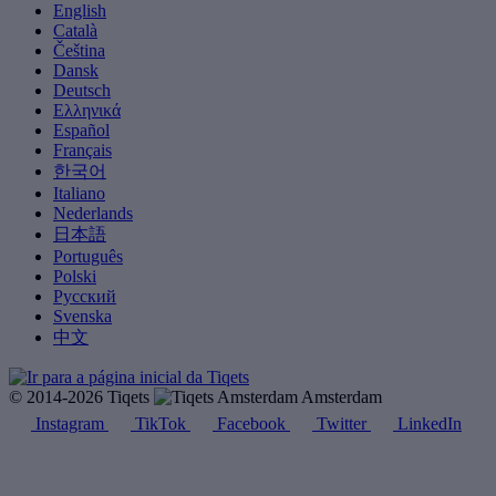
English
Català
Čeština
Dansk
Deutsch
Ελληνικά
Español
Français
한국어
Italiano
Nederlands
日本語
Português
Polski
Русский
Svenska
中文
© 2014-2026 Tiqets
Amsterdam
Instagram
TikTok
Facebook
Twitter
LinkedIn