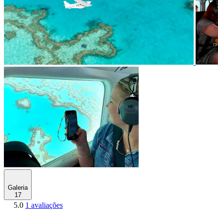
Galeria
17
5.0
1 avaliações