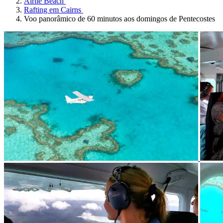
Airlie Beach
Rafting em Cairns
Voo panorâmico de 60 minutos aos domingos de Pentecostes