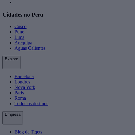
Cidades no Peru
Cusco
Puno
Lima
Arequipa
Aguas Calientes
Explore
Barcelona
Londres
Nova York
Paris
Roma
Todos os destinos
Empresa
Blog da Tiqets