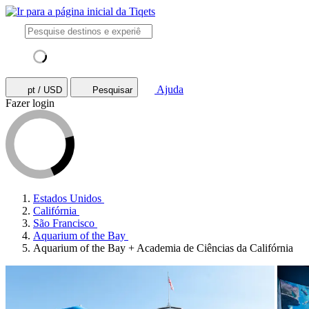
Ajuda
pt / USD
Pesquisar
Fazer login
Estados Unidos
Califórnia
São Francisco
Aquarium of the Bay
Aquarium of the Bay + Academia de Ciências da Califórnia