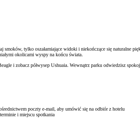
taj smoków, tylko oszałamiające widoki i niekończące się naturalne pi
aniałymi okolicami wyspy na końcu świata.
nał Beagle i zobacz półwysep Ushuaia. Wewnątrz parku odwiedzisz spoko
ośrednictwem poczty e-mail, aby umówić się na odbiór z hotelu
rminie i miejscu spotkania