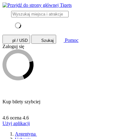
Pomoc
pl / USD
Szukaj
Zaloguj się
Kup bilety szybciej
4.6 ocena
4.6
Użyj aplikacji
Argentyna