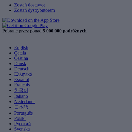
Zostań dostawcą
Zostań dystrybutorem
Pobrane przez ponad
5 000 000 podróżnych
English
Català
Čeština
Dansk
Deutsch
Ελληνικά
Español
Français
한국어
Italiano
Nederlands
日本語
Português
Polski
Русский
Svenska