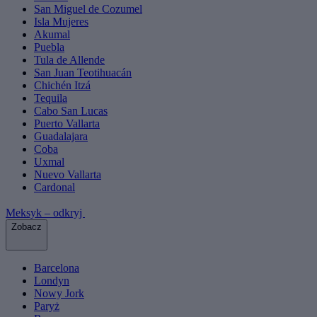
San Miguel de Cozumel
Isla Mujeres
Akumal
Puebla
Tula de Allende
San Juan Teotihuacán
Chichén Itzá
Tequila
Cabo San Lucas
Puerto Vallarta
Guadalajara
Coba
Uxmal
Nuevo Vallarta
Cardonal
Meksyk – odkryj
Zobacz
Barcelona
Londyn
Nowy Jork
Paryż