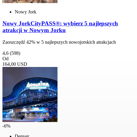
Nowy Jork
Nowy JorkCityPASS®: wybierz 5 najlepszych
atrakcji w Nowym Jorku
Zaoszczędź 42% w 5 najlepszych nowojorskich atrakcjach
4,6
(598)
Od
164,00 USD
-6%
Denver