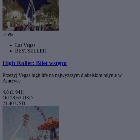
-25%
Las Vegas
BESTSELLER
High Roller: Bilet wstępu
Przeżyj Vegas high life na najwyższym diabelskim młynie w
Ameryce
4,8
(1 941)
Od
28,65 USD
21,40 USD