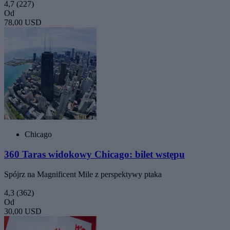
4,7
(227)
Od
78,00 USD
Chicago
360 Taras widokowy Chicago: bilet wstępu
Spójrz na Magnificent Mile z perspektywy ptaka
4,3
(362)
Od
30,00 USD