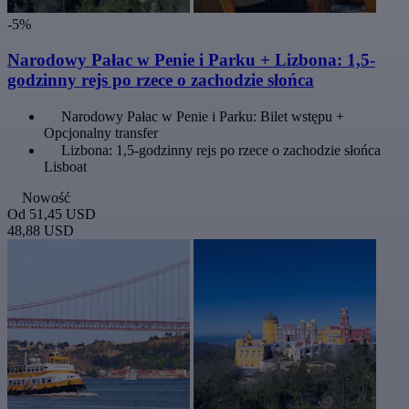
-5%
Narodowy Pałac w Penie i Parku + Lizbona: 1,5-
godzinny rejs po rzece o zachodzie słońca
Narodowy Pałac w Penie i Parku: Bilet wstępu +
Opcjonalny transfer
Lizbona: 1,5-godzinny rejs po rzece o zachodzie słońca
Lisboat
Nowość
Od
51,45 USD
48,88 USD