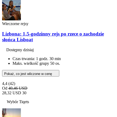
Wieczorne rejsy
Lizbona: 1,5-godzinny rejs po rzece o zachodzie
słońca Lisboat
Dostępny dzisiaj
Czas trwania: 1 godz. 30 min
Maks. wielkość grupy 50 os.
Pokaż, co jest wliczone w cenę
4,4
(42)
Od
40,46 USD
28,32 USD
30
Wybór Tiqets