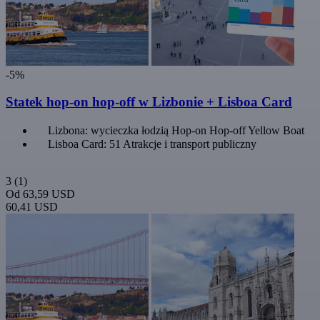
-5%
Statek hop-on hop-off w Lizbonie + Lisboa Card
Lizbona: wycieczka łodzią Hop-on Hop-off Yellow Boat
Lisboa Card: 51 Atrakcje i transport publiczny
3
(1)
Od
63,59 USD
60,41 USD