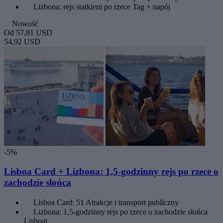
Lizbona: rejs statkiem po rzece Tag + napój
Nowość
Od
57,81 USD
54,92 USD
-5%
Lisboa Card + Lizbona: 1,5-godzinny rejs po rzece o
zachodzie słońca
Lisboa Card: 51 Atrakcje i transport publiczny
Lizbona: 1,5-godzinny rejs po rzece o zachodzie słońca
Lisboat