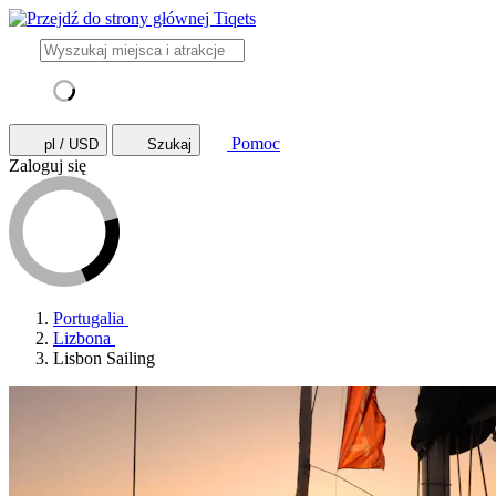
Pomoc
pl / USD
Szukaj
Zaloguj się
Portugalia
Lizbona
Lisbon Sailing