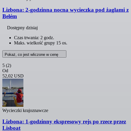
Lizbona: 2-godzinna nocna wycieczka pod żaglami z
Belém
Dostępny dzisiaj
Czas trwania: 2 godz.
Maks. wielkość grupy 15 os.
Pokaż, co jest wliczone w cenę
5
(2)
Od
52,02 USD
Wycieczki krajoznawcze
Lizbona: 1-godzinny ekspresowy rejs po rzece przez
Lisboat