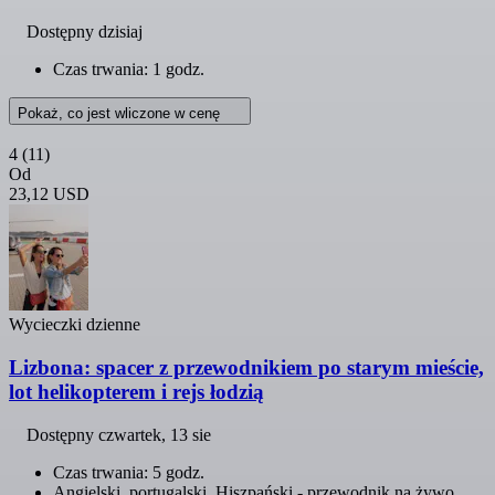
Dostępny dzisiaj
Czas trwania: 1 godz.
Pokaż, co jest wliczone w cenę
4
(11)
Od
23,12 USD
Wycieczki dzienne
Lizbona: spacer z przewodnikiem po starym mieście,
lot helikopterem i rejs łodzią
Dostępny
czwartek, 13 sie
Czas trwania: 5 godz.
Angielski, portugalski, Hiszpański - przewodnik na żywo