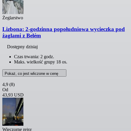
Żeglarstwo
Lizbona: 2-godzinna popołudniowa wycieczka pod
żaglami z Belém
Dostępny dzisiaj
Czas trwania: 2 godz.
Maks. wielkość grupy 18 os.
Pokaż, co jest wliczone w cenę
4,9
(8)
Od
43,93 USD
Wieczorne rejsy