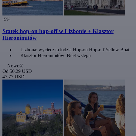
-5%
Statek hop-on hop-off w Lizbonie + Klasztor
Hieronimitów
Lizbona: wycieczka łodzią Hop-on Hop-off Yellow Boat
Klasztor Hieronimitów: Bilet wstępu
Nowość
Od
50,29 USD
47,77 USD