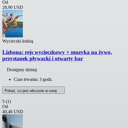
Od
28,90 USD
Wycieczki łodzią
Lizbona: rejs wycieczkowy + muzyka na żywo,
przystanek pływacki i otwarty bar
Dostępny dzisiaj
Czas trwania: 3 godz.
Pokaż, co jest wliczone w cenę
5
(1)
Od
40,46 USD