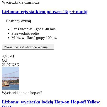
Wycieczki krajoznawcze
Lizbona: rejs statkiem po rzece Tag + napój
Dostępny dzisiaj
Czas trwania: 1 godz. 40 min
Przewodnik audio
Maks. wielkość grupy 100 os.
Pokaż, co jest wliczone w cenę
4,4
(51)
Od
21,97 USD
Wycieczki hop-on hop-off
Lizbona: wycieczka łodzią Hop-on Hop-off Yellow