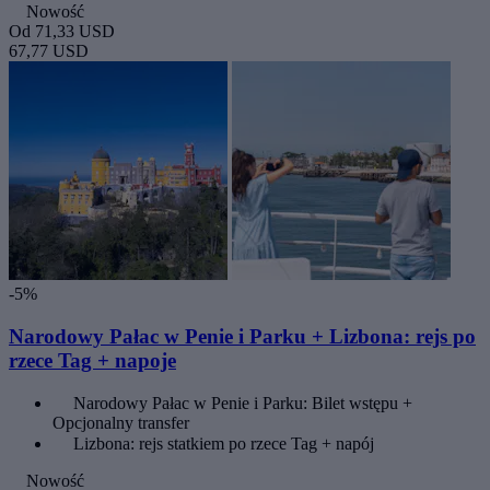
Nowość
Od
71,33 USD
67,77 USD
-5%
Narodowy Pałac w Penie i Parku + Lizbona: rejs po
rzece Tag + napoje
Narodowy Pałac w Penie i Parku: Bilet wstępu +
Opcjonalny transfer
Lizbona: rejs statkiem po rzece Tag + napój
Nowość