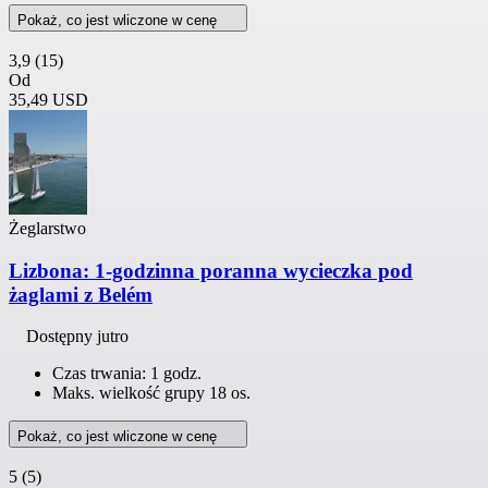
Pokaż, co jest wliczone w cenę
3,9
(15)
Od
35,49 USD
Żeglarstwo
Lizbona: 1-godzinna poranna wycieczka pod
żaglami z Belém
Dostępny jutro
Czas trwania: 1 godz.
Maks. wielkość grupy 18 os.
Pokaż, co jest wliczone w cenę
5
(5)