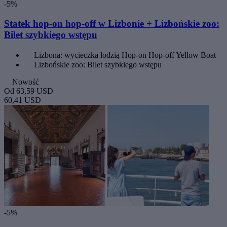
-5%
Statek hop-on hop-off w Lizbonie + Lizbońskie zoo:
Bilet szybkiego wstępu
Lizbona: wycieczka łodzią Hop-on Hop-off Yellow Boat
Lizbońskie zoo: Bilet szybkiego wstępu
Nowość
Od
63,59 USD
60,41 USD
-5%