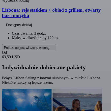
Wycieczki łodzią
Lizbona: rejs statkiem + obiad z grillem, otwarty
bar i muzyka
Dostępny dzisiaj
Czas trwania: 3 godz.
Maks. wielkość grupy 120 os.
Pokaż, co jest wliczone w cenę
Od
63,59 USD
Indywidualnie dobierane pakiety
Połącz Lisbon Sailing z innymi ulubionymi w mieście Lizbona.
Niektóre rzeczy są lepsze razem.