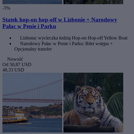
-5%
Statek hop-on hop-off w Lizbonie + Narodowy
Pałac w Penie i Parku
Lizbona: wycieczka łodzią Hop-on Hop-off Yellow Boat
Narodowy Pałac w Penie i Parku: Bilet wstępu +
Opcjonalny transfer
Nowość
Od
50,87 USD
48,33 USD