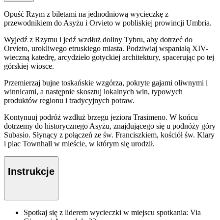
Opuść Rzym z biletami na jednodniową wycieczkę z
przewodnikiem do Asyżu i Orvieto w pobliskiej prowincji Umbria.
Wyjedź z Rzymu i jedź wzdłuż doliny Tybru, aby dotrzeć do
Orvieto, urokliwego etruskiego miasta. Podziwiaj wspaniałą XIV-
wieczną katedrę, arcydzieło gotyckiej architektury, spacerując po tej
górskiej wiosce.
Przemierzaj bujne toskańskie wzgórza, pokryte gajami oliwnymi i
winnicami, a następnie skosztuj lokalnych win, typowych
produktów regionu i tradycyjnych potraw.
Kontynuuj podróż wzdłuż brzegu jeziora Trasimeno. W końcu
dotrzemy do historycznego Asyżu, znajdującego się u podnóży góry
Subasio. Słynący z połączeń ze św. Franciszkiem, kościół św. Klary
i plac Townhall w mieście, w którym się urodził.
Instrukcje
Spotkaj się z liderem wycieczki w miejscu spotkania: Via