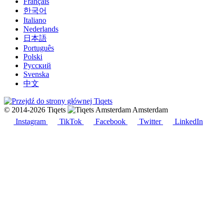
Français
한국어
Italiano
Nederlands
日本語
Português
Polski
Русский
Svenska
中文
© 2014-2026 Tiqets
Amsterdam
Instagram
TikTok
Facebook
Twitter
LinkedIn