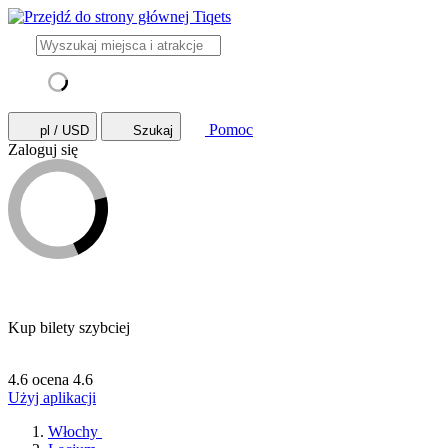
Pomoc
pl / USD
Szukaj
Zaloguj się
Kup bilety szybciej
4.6 ocena
4.6
Użyj aplikacji
Włochy