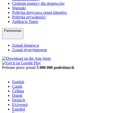
Centrum pomocy dla dostawców
Warunki
Polityka dotycząca opinii klientów
Polityka prywatności
Aplikacja Tiqets
Partnerstwo
Zostań dostawcą
Zostań dystrybutorem
Pobrane przez ponad
5 000 000 podróżnych
English
Català
Čeština
Dansk
Deutsch
Ελληνικά
Español