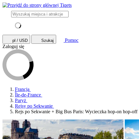
Pomoc
pl / USD
Szukaj
Zaloguj się
Francja
Île-de-France
Paryż
Rejsy po Sekwanie
Rejs po Sekwanie + Big Bus Paris: Wycieczka hop-on hop-off