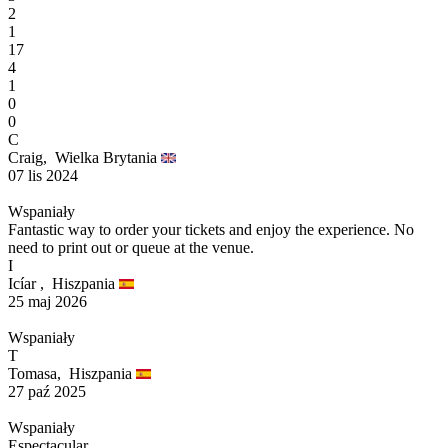
2
1
17
4
1
0
0
C
Craig,
Wielka Brytania
07 lis 2024
Wspaniały
Fantastic way to order your tickets and enjoy the experience. No
need to print out or queue at the venue.
I
Icíar ,
Hiszpania
25 maj 2026
Wspaniały
T
Tomasa,
Hiszpania
27 paź 2025
Wspaniały
Espectacular