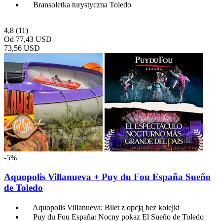
Bransoletka turystyczna Toledo
4,8
(11)
Od
77,43 USD
73,56 USD
-5%
Aquopolis Villanueva + Puy du Fou España Sueño
de Toledo
Aquopolis Villanueva: Bilet z opcją bez kolejki
Puy du Fou España: Nocny pokaz El Sueño de Toledo