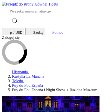
Pomoc
pl / USD
Szukaj
Zaloguj się
Hiszpania
Kastylia-La Mancha
Toledo
Puy du Fou España
Puy du Fou España i Night Show + Iluziona Muzeum