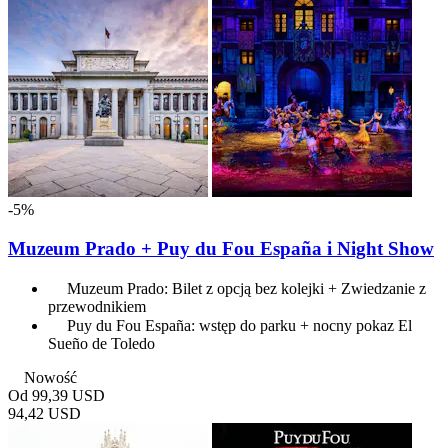
-5%
Muzeum Prado + Puy du Fou España i Night Show
Muzeum Prado: Bilet z opcją bez kolejki + Zwiedzanie z
przewodnikiem
Puy du Fou España: wstęp do parku + nocny pokaz El
Sueño de Toledo
Nowość
Od
99,39 USD
94,42 USD