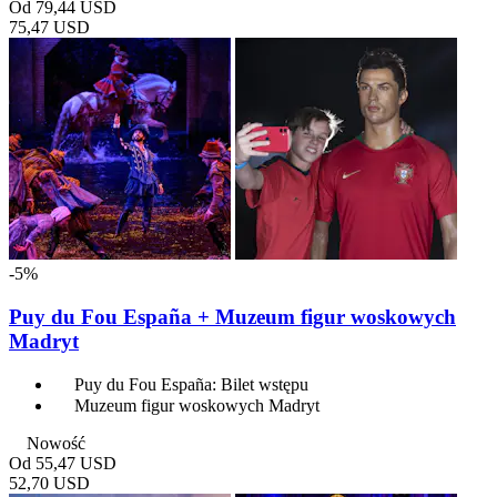
Od
79,44 USD
75,47 USD
-5%
Puy du Fou España + Muzeum figur woskowych
Madryt
Puy du Fou España: Bilet wstępu
Muzeum figur woskowych Madryt
Nowość
Od
55,47 USD
52,70 USD