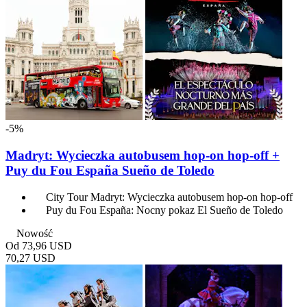
-5%
Madryt: Wycieczka autobusem hop-on hop-off +
Puy du Fou España Sueño de Toledo
City Tour Madryt: Wycieczka autobusem hop-on hop-off
Puy du Fou España: Nocny pokaz El Sueño de Toledo
Nowość
Od
73,96 USD
70,27 USD