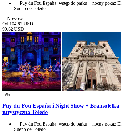
Puy du Fou España: wstęp do parku + nocny pokaz El
Sueño de Toledo
Nowość
Od
104,87 USD
99,62 USD
-5%
Puy du Fou España i Night Show + Bransoletka
turystyczna Toledo
Puy du Fou España: wstęp do parku + nocny pokaz El
Sueño de Toledo