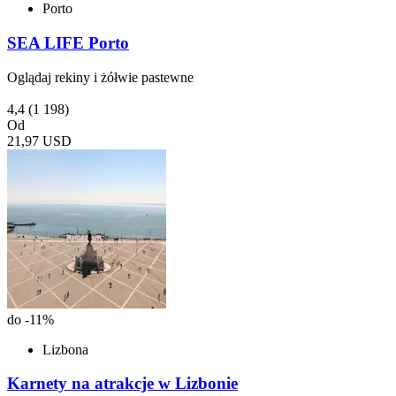
Porto
SEA LIFE Porto
Oglądaj rekiny i żółwie pastewne
4,4
(1 198)
Od
21,97 USD
do -11%
Lizbona
Karnety na atrakcje w Lizbonie