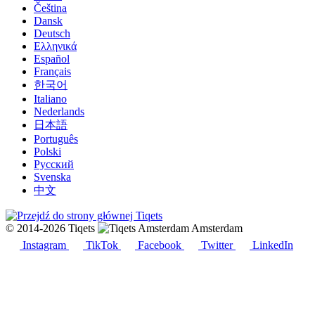
Čeština
Dansk
Deutsch
Ελληνικά
Español
Français
한국어
Italiano
Nederlands
日本語
Português
Polski
Русский
Svenska
中文
© 2014-2026 Tiqets
Amsterdam
Instagram
TikTok
Facebook
Twitter
LinkedIn