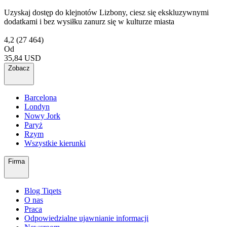
Uzyskaj dostęp do klejnotów Lizbony, ciesz się ekskluzywnymi
dodatkami i bez wysiłku zanurz się w kulturze miasta
4,2
(27 464)
Od
35,84 USD
Zobacz
Barcelona
Londyn
Nowy Jork
Paryż
Rzym
Wszystkie kierunki
Firma
Blog Tiqets
O nas
Praca
Odpowiedzialne ujawnianie informacji