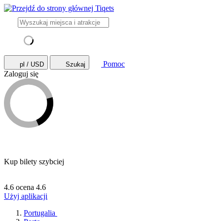
Pomoc
pl / USD
Szukaj
Zaloguj się
Kup bilety szybciej
4.6 ocena
4.6
Użyj aplikacji
Portugalia