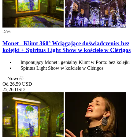
-5%
Monet - Klimt 360º Wciągające doświadczenie: bez
kolejki + Spiritus Light Show w kościele w Clérigos
Imponujący Monet i genialny Klimt w Porto: bez kolejki
Spiritus Light Show w kościele w Clérigos
Nowość
Od
26,59 USD
25,26 USD