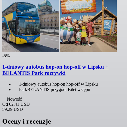
-5%
1-dniowy autobus hop-on hop-off w Lipsku +
BELANTIS Park rozrywki
1-dniowy autobus hop-on hop-off w Lipsku
ParkBELANTIS przygód: Bilet wstępu
Nowość
Od
62,41 USD
59,29 USD
Oceny i recenzje