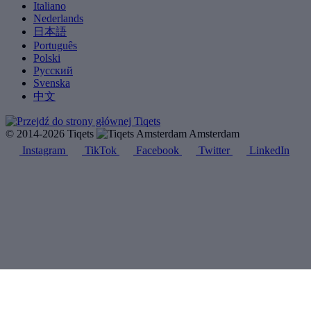
Italiano
Nederlands
日本語
Português
Polski
Русский
Svenska
中文
© 2014-2026 Tiqets
Amsterdam
Instagram
TikTok
Facebook
Twitter
LinkedIn