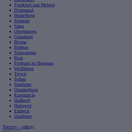
Frankfurt nad Menem
Dortmund
Heidelberg
Stuttgart
Spira
Oberhausen
Günzburg
Brema
Bottrop
Schwangau
Rust
Freiburg im Breisgau
Wolfsburg
Trewir
Soltau
Sinsheim
Oranienburg
Konstancja
Haßloch
Hanower
Einbeck
Duisburg
Niemcy – odkryj