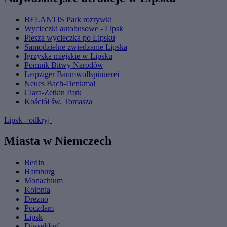
BELANTIS Park rozrywki
Wycieczki autobusowe - Lipsk
Piesza wycieczka po Lipsku
Samodzielne zwiedzanie Lipska
Igrzyska miejskie w Lipsku
Pomnik Bitwy Narodów
Leipziger Baumwollspinnerei
Neues Bach-Denkmal
Clara-Zetkin Park
Kościół św. Tomasza
Lipsk - odkryj
Miasta w Niemczech
Berlin
Hamburg
Monachium
Kolonia
Drezno
Poczdam
Lipsk
Düsseldorf