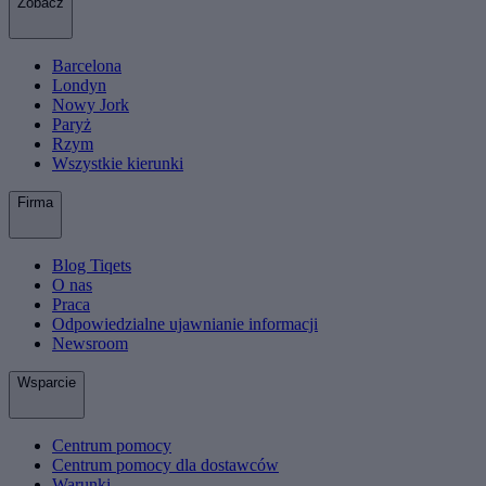
Zobacz
Barcelona
Londyn
Nowy Jork
Paryż
Rzym
Wszystkie kierunki
Firma
Blog Tiqets
O nas
Praca
Odpowiedzialne ujawnianie informacji
Newsroom
Wsparcie
Centrum pomocy
Centrum pomocy dla dostawców
Warunki