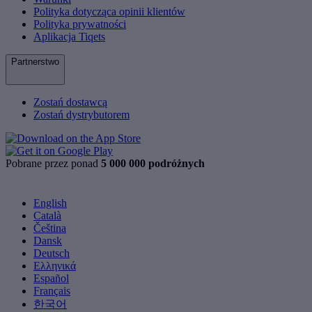
Polityka dotycząca opinii klientów
Polityka prywatności
Aplikacja Tiqets
Partnerstwo
Zostań dostawcą
Zostań dystrybutorem
Pobrane przez ponad
5 000 000 podróżnych
English
Català
Čeština
Dansk
Deutsch
Ελληνικά
Español
Français
한국어