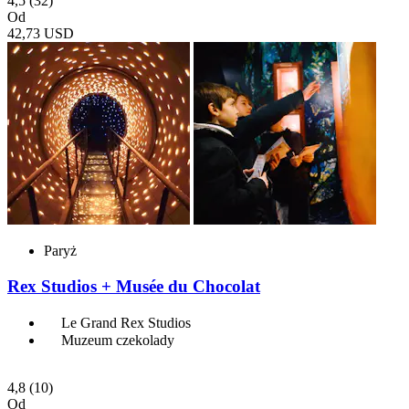
4,5
(32)
Od
42,73 USD
Paryż
Rex Studios + Musée du Chocolat
Le Grand Rex Studios
Muzeum czekolady
4,8
(10)
Od