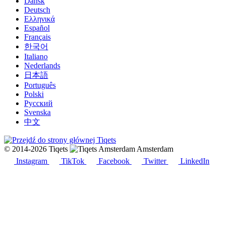
Dansk
Deutsch
Ελληνικά
Español
Français
한국어
Italiano
Nederlands
日本語
Português
Polski
Русский
Svenska
中文
© 2014-2026 Tiqets
Amsterdam
Instagram
TikTok
Facebook
Twitter
LinkedIn