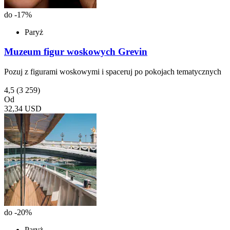
do -17%
Paryż
Muzeum figur woskowych Grevin
Pozuj z figurami woskowymi i spaceruj po pokojach tematycznych
4,5
(3 259)
Od
32,34 USD
do -20%
Paryż