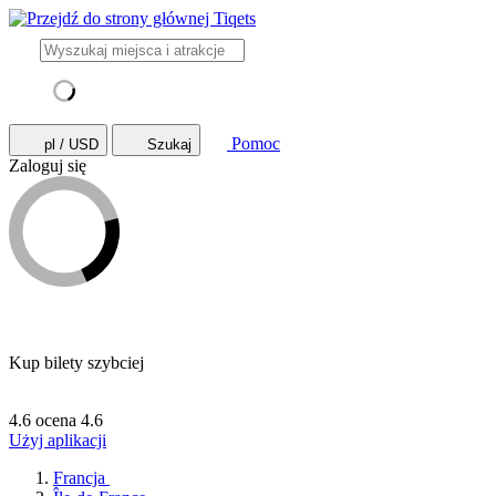
Pomoc
pl / USD
Szukaj
Zaloguj się
Kup bilety szybciej
4.6 ocena
4.6
Użyj aplikacji
Francja