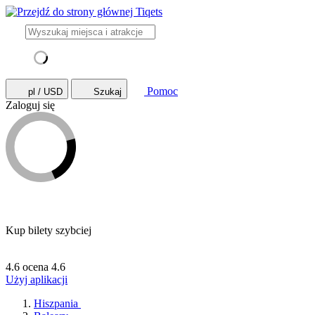
Pomoc
pl / USD
Szukaj
Zaloguj się
Kup bilety szybciej
4.6 ocena
4.6
Użyj aplikacji
Hiszpania