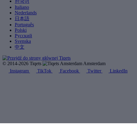
한국어
Italiano
Nederlands
日本語
Português
Polski
Русский
Svenska
中文
© 2014-2026 Tiqets
Amsterdam
Instagram
TikTok
Facebook
Twitter
LinkedIn