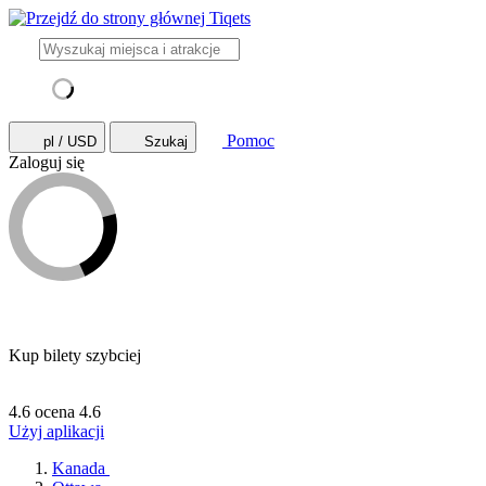
Pomoc
pl / USD
Szukaj
Zaloguj się
Kup bilety szybciej
4.6 ocena
4.6
Użyj aplikacji
Kanada