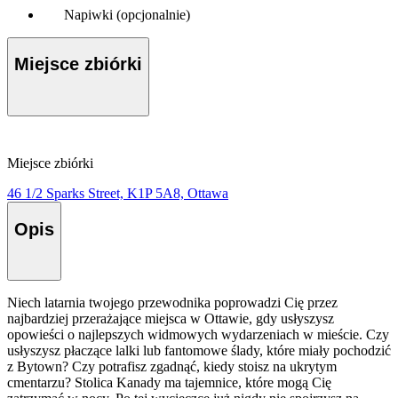
Napiwki (opcjonalnie)
Miejsce zbiórki
Miejsce zbiórki
46 1/2 Sparks Street, K1P 5A8, Ottawa
Opis
Niech latarnia twojego przewodnika poprowadzi Cię przez
najbardziej przerażające miejsca w Ottawie, gdy usłyszysz
opowieści o najlepszych widmowych wydarzeniach w mieście. Czy
usłyszysz płaczące lalki lub fantomowe ślady, które miały pochodzić
z Bytown? Czy potrafisz zgadnąć, kiedy stoisz na ukrytym
cmentarzu? Stolica Kanady ma tajemnice, które mogą Cię