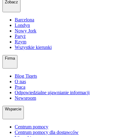
Zobacz
Barcelona
Londyn
Nowy Jork
Paryż
Rzym
Wszystkie kierunki
Firma
Blog Tiqets
O nas
Praca
Odpowiedzialne ujawnianie informacji
Newsroom
Wsparcie
Centrum pomocy
Centrum pomocy dla dostawców