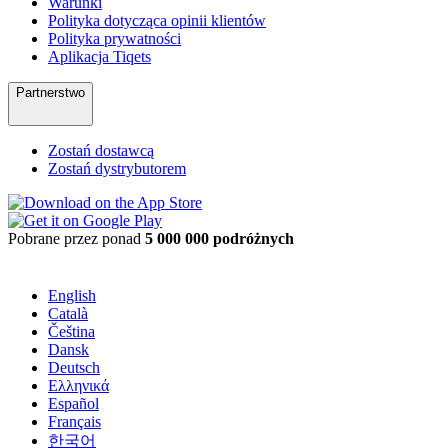
Warunki
Polityka dotycząca opinii klientów
Polityka prywatności
Aplikacja Tiqets
Partnerstwo
Zostań dostawcą
Zostań dystrybutorem
Pobrane przez ponad
5 000 000 podróżnych
English
Català
Čeština
Dansk
Deutsch
Ελληνικά
Español
Français
한국어