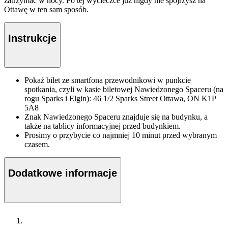
zatrzymać w nocy. Po tej wycieczce już nigdy nie spojrzysz na
Ottawę w ten sam sposób.
Instrukcje
Pokaż bilet ze smartfona przewodnikowi w punkcie
spotkania, czyli w kasie biletowej Nawiedzonego Spaceru (na
rogu Sparks i Elgin): 46 1/2 Sparks Street Ottawa, ON K1P
5A8
Znak Nawiedzonego Spaceru znajduje się na budynku, a
także na tablicy informacyjnej przed budynkiem.
Prosimy o przybycie co najmniej 10 minut przed wybranym
czasem.
Dodatkowe informacje