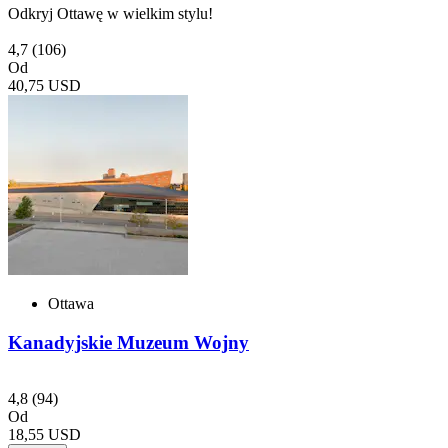
Odkryj Ottawę w wielkim stylu!
4,7
(106)
Od
40,75 USD
Ottawa
Kanadyjskie Muzeum Wojny
4,8
(94)
Od
18,55 USD