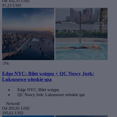
Od
102,35 USD
97,23 USD
-5%
Edge NYC: Bilet wstępu + QC Nowy Jork:
Luksusowe włoskie spa
Edge NYC: Bilet wstępu
QC Nowy Jork: Luksusowe włoskie spa
Nowość
Od
205,91 USD
195,61 USD