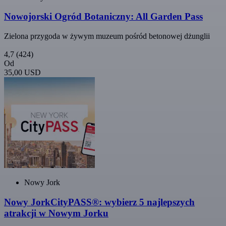
Nowojorski Ogród Botaniczny: All Garden Pass
Zielona przygoda w żywym muzeum pośród betonowej dżunglii
4,7
(424)
Od
35,00 USD
Nowy Jork
Nowy JorkCityPASS®: wybierz 5 najlepszych
atrakcji w Nowym Jorku