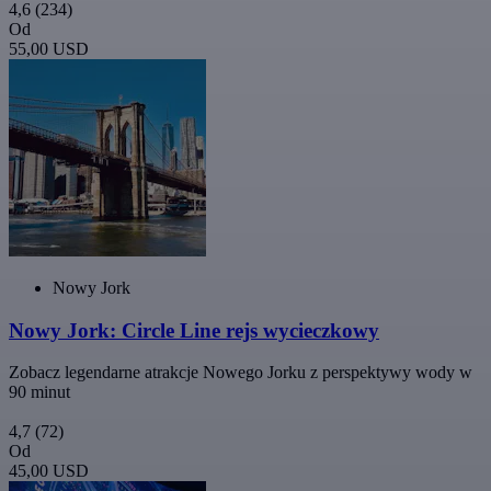
4,6
(234)
Od
55,00 USD
Nowy Jork
Nowy Jork: Circle Line rejs wycieczkowy
Zobacz legendarne atrakcje Nowego Jorku z perspektywy wody w
90 minut
4,7
(72)
Od
45,00 USD