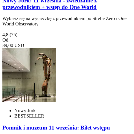
Nowy Jork: 11 września - zwiedzanie z
przewodnikiem + wstęp do One World
Wybierz się na wycieczkę z przewodnikiem po Strefie Zero i One
World Observatory
4,8
(75)
Od
89,00 USD
Nowy Jork
BESTSELLER
Pomnik i muzeum 11 września: Bilet wstępu