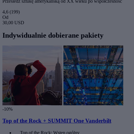
Prześledź sztukę amerykańską od XX wieku po współczesność
4,6
(199)
Od
30,00 USD
Indywidualnie dobierane pakiety
-10%
Top of the Rock + SUMMIT One Vanderbilt
Top of the Rock: Wstęp ogólny