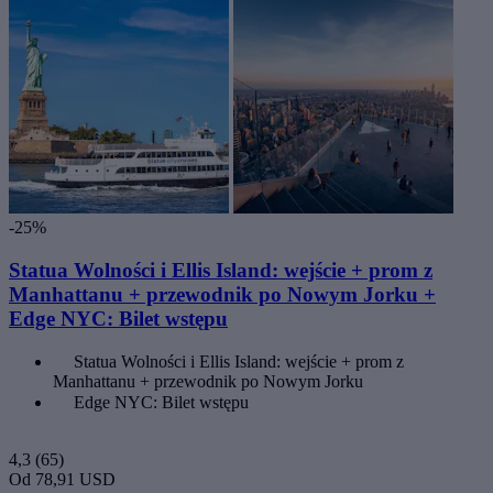
-25%
Statua Wolności i Ellis Island: wejście + prom z
Manhattanu + przewodnik po Nowym Jorku +
Edge NYC: Bilet wstępu
Statua Wolności i Ellis Island: wejście + prom z
Manhattanu + przewodnik po Nowym Jorku
Edge NYC: Bilet wstępu
4,3
(65)
Od
78,91 USD