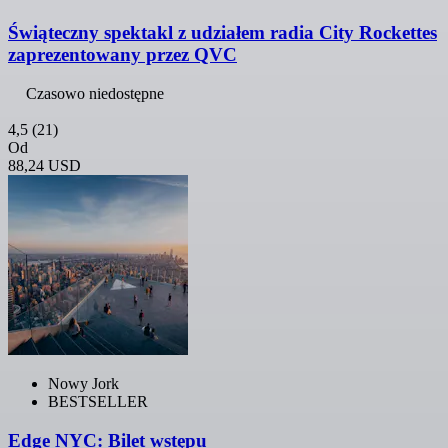
Świąteczny spektakl z udziałem radia City Rockettes
zaprezentowany przez QVC
Czasowo niedostępne
4,5
(21)
Od
88,24 USD
Nowy Jork
BESTSELLER
Edge NYC: Bilet wstępu