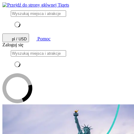
Pomoc
pl / USD
Zaloguj się