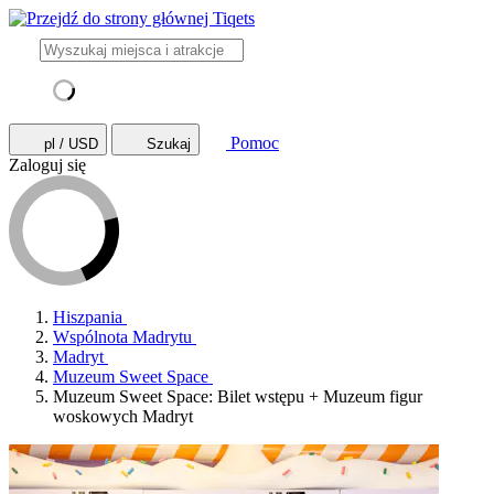
Pomoc
pl / USD
Szukaj
Zaloguj się
Hiszpania
Wspólnota Madrytu
Madryt
Muzeum Sweet Space
Muzeum Sweet Space: Bilet wstępu + Muzeum figur
woskowych Madryt