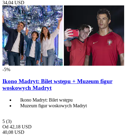
34,04 USD
-5%
Ikono Madryt: Bilet wstępu + Muzeum figur
woskowych Madryt
Ikono Madryt: Bilet wstępu
Muzeum figur woskowych Madryt
5
(3)
Od
42,18 USD
40,08 USD