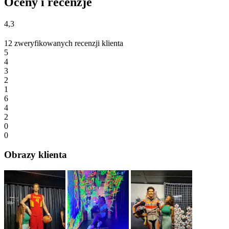
Oceny i recenzje
4,3
12 zweryfikowanych recenzji klienta
5
4
3
2
1
6
4
2
0
0
Obrazy klienta