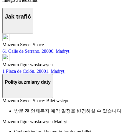
miłego zwiedzania!
Jak trafić
Muzeum Sweet Space
61 Calle de Serrano, 28006, Madryt
Muzeum figur woskowych
1 Plaza de Colón, 28001, Madryt
Polityka zmiany daty
Muzeum Sweet Space: Bilet wstępu
방문 전 언제든지 예약 일정을 변경하실 수 있습니다.
Muzeum figur woskowych Madryt
Ombooking er ikke mulig for denne billet