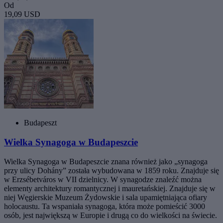
Od
19,09 USD
Budapeszt
Wielka Synagoga w Budapeszcie
Wielka Synagoga w Budapeszcie znana również jako „synagoga
przy ulicy Dohány” została wybudowana w 1859 roku. Znajduje się
w Erzsébetváros w VII dzielnicy. W synagodze znaleźć można
elementy architektury romantycznej i mauretańskiej. Znajduje się w
niej Węgierskie Muzeum Żydowskie i sala upamiętniająca ofiary
holocaustu. Ta wspaniała synagoga, która może pomieścić 3000
osób, jest największą w Europie i drugą co do wielkości na świecie.