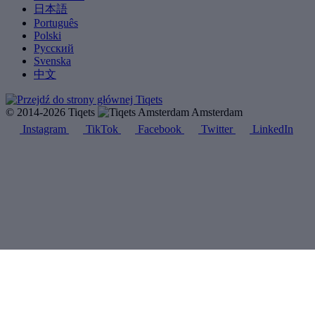
日本語
Português
Polski
Русский
Svenska
中文
© 2014-2026 Tiqets
Amsterdam
Instagram
TikTok
Facebook
Twitter
LinkedIn