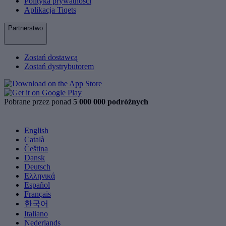
Polityka prywatności
Aplikacja Tiqets
Partnerstwo
Zostań dostawcą
Zostań dystrybutorem
Pobrane przez ponad
5 000 000 podróżnych
English
Català
Čeština
Dansk
Deutsch
Ελληνικά
Español
Français
한국어
Italiano
Nederlands