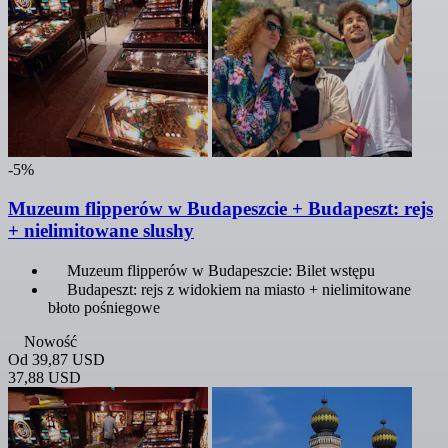
-5%
Muzeum flipperów w Budapeszcie + Budapeszt: rejs
+ nielimitowane slushy
Muzeum flipperów w Budapeszcie: Bilet wstępu
Budapeszt: rejs z widokiem na miasto + nielimitowane
błoto pośniegowe
Nowość
Od
39,87 USD
37,88 USD