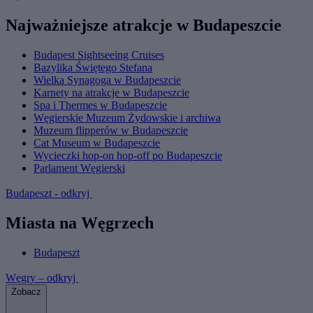
Najważniejsze atrakcje w Budapeszcie
Budapest Sightseeing Cruises
Bazylika Świętego Stefana
Wielka Synagoga w Budapeszcie
Karnety na atrakcje w Budapeszcie
Spa i Thermes w Budapeszcie
Węgierskie Muzeum Żydowskie i archiwa
Muzeum flipperów w Budapeszcie
Cat Museum w Budapeszcie
Wycieczki hop-on hop-off po Budapeszcie
Parlament Węgierski
Budapeszt - odkryj
Miasta na Węgrzech
Budapeszt
Węgry – odkryj
Zobacz