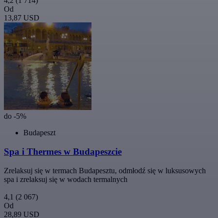
4,2
(1 714)
Od
13,87 USD
do -5%
Budapeszt
Spa i Thermes w Budapeszcie
Zrelaksuj się w termach Budapesztu, odmłodź się w luksusowych
spa i zrelaksuj się w wodach termalnych
4,1
(2 067)
Od
28,89 USD