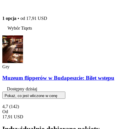
1 opcja
• od
17,91 USD
Wybór Tiqets
Gry
Muzeum flipperów w Budapeszcie: Bilet wstępu
Dostępny dzisiaj
Pokaż, co jest wliczone w cenę
4,7
(142)
Od
17,91 USD