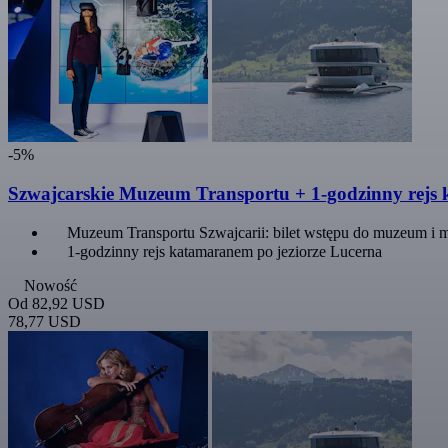
-5%
Szwajcarskie Muzeum Transportu + 1-godzinny rejs 
Muzeum Transportu Szwajcarii: bilet wstępu do muzeum i
1-godzinny rejs katamaranem po jeziorze Lucerna
Nowość
Od
82,92 USD
78,77 USD