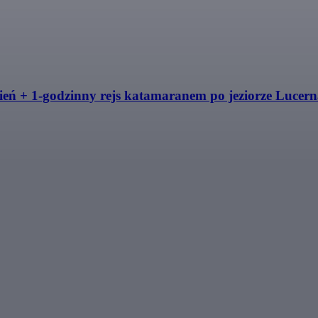
eń + 1-godzinny rejs katamaranem po jeziorze Lucer