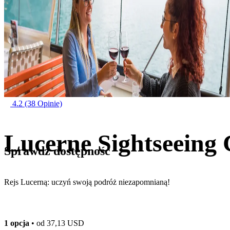
4.2
(38 Opinie)
Lucerne Sightseeing 
Sprawdź dostępność
Rejs Lucerną: uczyń swoją podróż niezapomnianą!
1 opcja
• od
37,13 USD