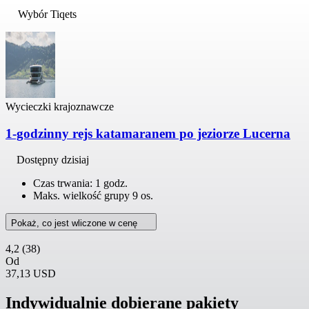
Wybór Tiqets
Wycieczki krajoznawcze
1-godzinny rejs katamaranem po jeziorze Lucerna
Dostępny dzisiaj
Czas trwania: 1 godz.
Maks. wielkość grupy 9 os.
Pokaż, co jest wliczone w cenę
4,2
(38)
Od
37,13 USD
Indywidualnie dobierane pakiety