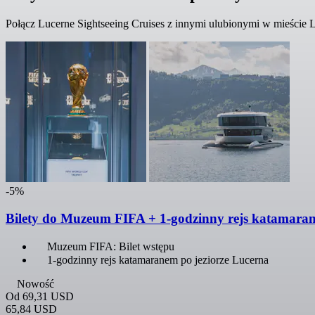
Połącz Lucerne Sightseeing Cruises z innymi ulubionymi w mieście L
-5%
Bilety do Muzeum FIFA + 1-godzinny rejs katamaran
Muzeum FIFA: Bilet wstępu
1-godzinny rejs katamaranem po jeziorze Lucerna
Nowość
Od
69,31 USD
65,84 USD