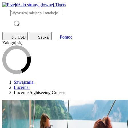
Pomoc
pl / USD
Szukaj
Zaloguj się
Szwajcaria
Lucerna
Lucerne Sightseeing Cruises