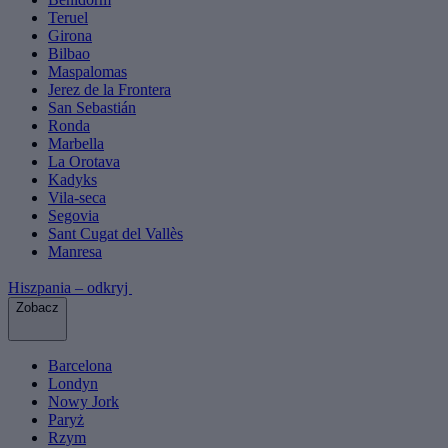
Teruel
Girona
Bilbao
Maspalomas
Jerez de la Frontera
San Sebastián
Ronda
Marbella
La Orotava
Kadyks
Vila-seca
Segovia
Sant Cugat del Vallès
Manresa
Hiszpania – odkryj
Zobacz
Barcelona
Londyn
Nowy Jork
Paryż
Rzym