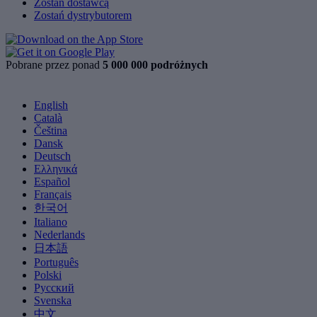
Zostań dostawcą
Zostań dystrybutorem
Pobrane przez ponad
5 000 000 podróżnych
English
Català
Čeština
Dansk
Deutsch
Ελληνικά
Español
Français
한국어
Italiano
Nederlands
日本語
Português
Polski
Русский
Svenska
中文