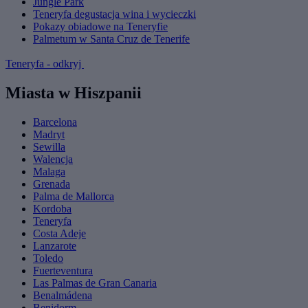
Jungle Park
Teneryfa degustacja wina i wycieczki
Pokazy obiadowe na Teneryfie
Palmetum w Santa Cruz de Tenerife
Teneryfa - odkryj
Miasta w Hiszpanii
Barcelona
Madryt
Sewilla
Walencja
Malaga
Grenada
Palma de Mallorca
Kordoba
Teneryfa
Costa Adeje
Lanzarote
Toledo
Fuerteventura
Las Palmas de Gran Canaria
Benalmádena
Benidorm