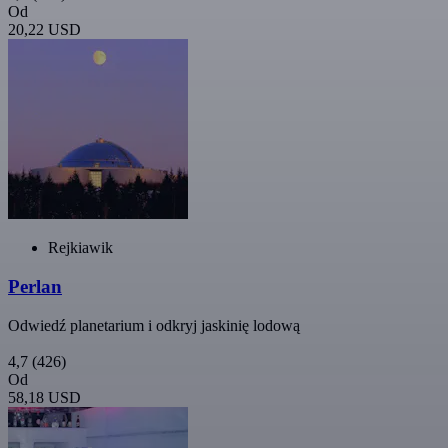
Od
20,22 USD
Rejkiawik
Perlan
Odwiedź planetarium i odkryj jaskinię lodową
4,7
(426)
Od
58,18 USD