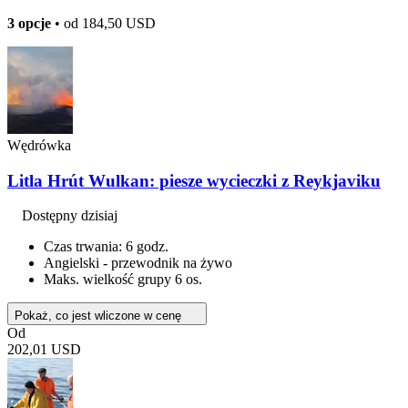
3 opcje
• od
184,50 USD
Wędrówka
Litla Hrút Wulkan: piesze wycieczki z Reykjaviku
Dostępny dzisiaj
Czas trwania: 6 godz.
Angielski - przewodnik na żywo
Maks. wielkość grupy 6 os.
Pokaż, co jest wliczone w cenę
Od
202,01 USD