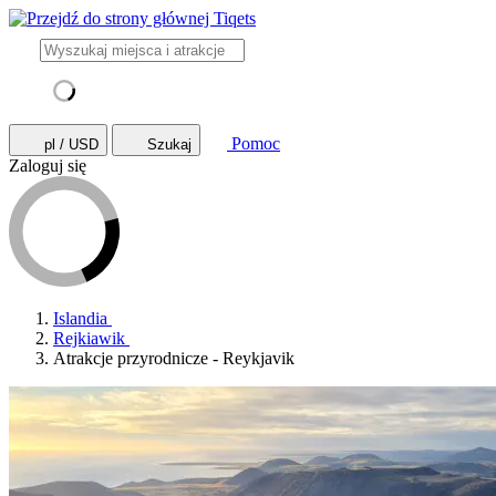
Pomoc
pl / USD
Szukaj
Zaloguj się
Islandia
Rejkiawik
Atrakcje przyrodnicze - Reykjavik