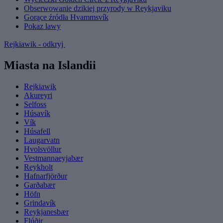
Obserwowanie dzikiej przyrody w Reykjaviku
Gorące źródła Hvammsvík
Pokaz lawy
Rejkiawik - odkryj
Miasta na Islandii
Rejkiawik
Akureyri
Selfoss
Húsavík
Vík
Húsafell
Laugarvatn
Hvolsvöllur
Vestmannaeyjabær
Reykholt
Hafnarfjörður
Garðabær
Höfn
Grindavík
Reykjanesbær
Flúðir