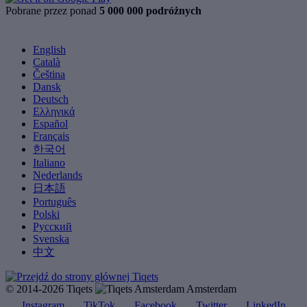
Pobrane przez ponad
5 000 000 podróżnych
English
Català
Čeština
Dansk
Deutsch
Ελληνικά
Español
Français
한국어
Italiano
Nederlands
日本語
Português
Polski
Русский
Svenska
中文
© 2014-2026 Tiqets
Amsterdam
Instagram
TikTok
Facebook
Twitter
LinkedIn