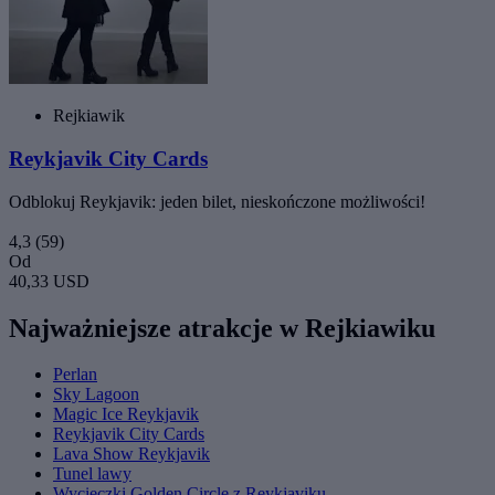
Rejkiawik
Reykjavik City Cards
Odblokuj Reykjavik: jeden bilet, nieskończone możliwości!
4,3
(59)
Od
40,33 USD
Najważniejsze atrakcje w Rejkiawiku
Perlan
Sky Lagoon
Magic Ice Reykjavik
Reykjavik City Cards
Lava Show Reykjavik
Tunel lawy
Wycieczki Golden Circle z Reykjaviku