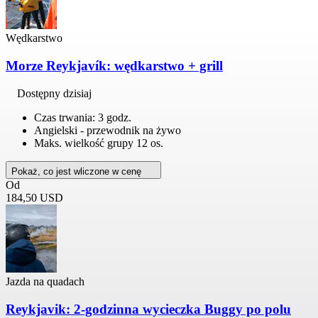
Wędkarstwo
Morze Reykjavík: wędkarstwo + grill
Dostępny dzisiaj
Czas trwania: 3 godz.
Angielski - przewodnik na żywo
Maks. wielkość grupy 12 os.
Pokaż, co jest wliczone w cenę
Od
184,50 USD
Jazda na quadach
Reykjavik: 2-godzinna wycieczka Buggy po polu