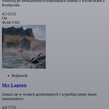
Podróżuj po nieskazitelnych krajobrazach Islandii z wycieczkami z
Reykjaviku
4,5
(112)
Od
96,60 USD
Rejkiawik
Sky Lagoon
Zanurz się w wodach geotermalnych i wypróbuj zimny basen
zanurzeniowy
4,8
(755)