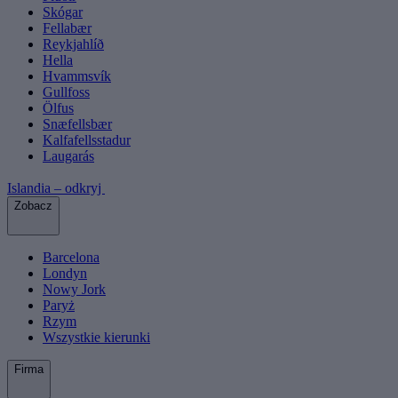
Skógar
Fellabær
Reykjahlíð
Hella
Hvammsvík
Gullfoss
Ölfus
Snæfellsbær
Kalfafellsstadur
Laugarás
Islandia – odkryj
Zobacz
Barcelona
Londyn
Nowy Jork
Paryż
Rzym
Wszystkie kierunki
Firma