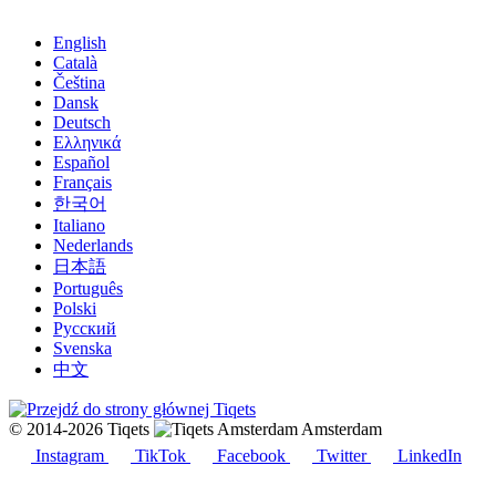
English
Català
Čeština
Dansk
Deutsch
Ελληνικά
Español
Français
한국어
Italiano
Nederlands
日本語
Português
Polski
Русский
Svenska
中文
© 2014-2026 Tiqets
Amsterdam
Instagram
TikTok
Facebook
Twitter
LinkedIn