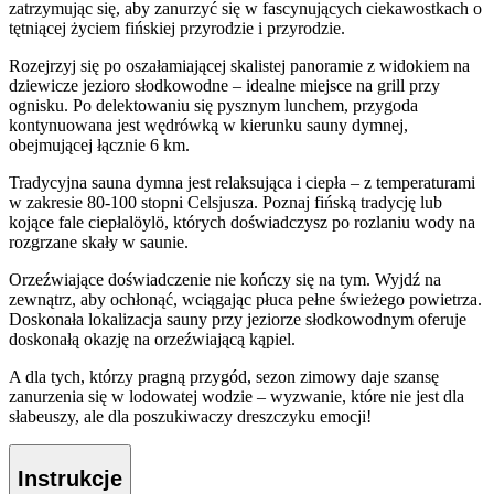
zatrzymując się, aby zanurzyć się w fascynujących ciekawostkach o
tętniącej życiem fińskiej przyrodzie i przyrodzie.
Rozejrzyj się po oszałamiającej skalistej panoramie z widokiem na
dziewicze jezioro słodkowodne – idealne miejsce na grill przy
ognisku. Po delektowaniu się pysznym lunchem, przygoda
kontynuowana jest wędrówką w kierunku sauny dymnej,
obejmującej łącznie 6 km.
Tradycyjna sauna dymna jest relaksująca i ciepła – z temperaturami
w zakresie 80-100 stopni Celsjusza. Poznaj fińską tradycję lub
kojące fale ciepłalöylö, których doświadczysz po rozlaniu wody na
rozgrzane skały w saunie.
Orzeźwiające doświadczenie nie kończy się na tym. Wyjdź na
zewnątrz, aby ochłonąć, wciągając płuca pełne świeżego powietrza.
Doskonała lokalizacja sauny przy jeziorze słodkowodnym oferuje
doskonałą okazję na orzeźwiającą kąpiel.
A dla tych, którzy pragną przygód, sezon zimowy daje szansę
zanurzenia się w lodowatej wodzie – wyzwanie, które nie jest dla
słabeuszy, ale dla poszukiwaczy dreszczyku emocji!
Instrukcje