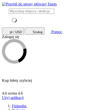
Pomoc
pl / USD
Szukaj
Zaloguj się
Kup bilety szybciej
4.6 ocena
4.6
Użyj aplikacji
Finlandia