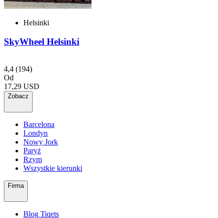
Helsinki
SkyWheel Helsinki
4,4
(194)
Od
17,29 USD
Zobacz
Barcelona
Londyn
Nowy Jork
Paryż
Rzym
Wszystkie kierunki
Firma
Blog Tiqets