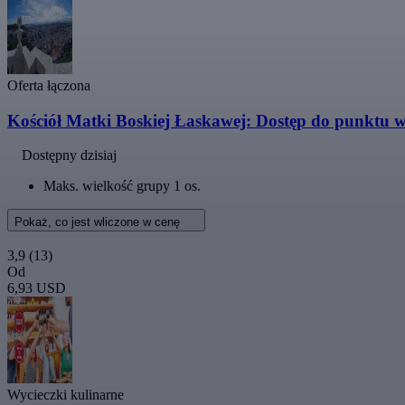
Oferta łączona
Kościół Matki Boskiej Łaskawej: Dostęp do punktu 
Dostępny dzisiaj
Maks. wielkość grupy 1 os.
Pokaż, co jest wliczone w cenę
3,9
(13)
Od
6,93 USD
Wycieczki kulinarne