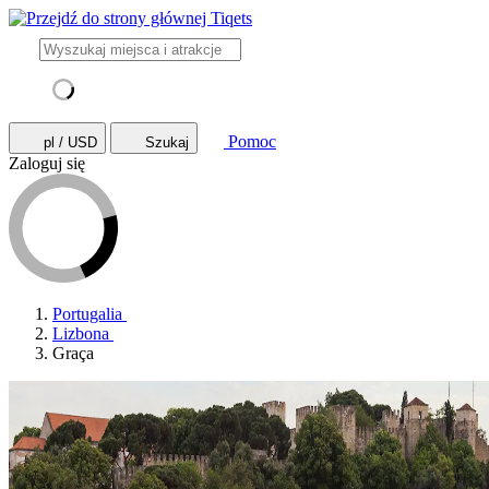
Pomoc
pl / USD
Szukaj
Zaloguj się
Portugalia
Lizbona
Graça