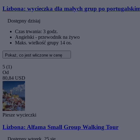
Lizbona: wycieczka dla małych grup po portugalskim 
Dostępny dzisiaj
Czas trwania: 3 godz.
Angielski - przewodnik na żywo
Maks. wielkość grupy 14 os.
Pokaż, co jest wliczone w cenę
5
(1)
Od
80,84 USD
Piesze wycieczki
Lizbona: Alfama Small Group Walking Tour
Dostępny
wtorek, 25 sie