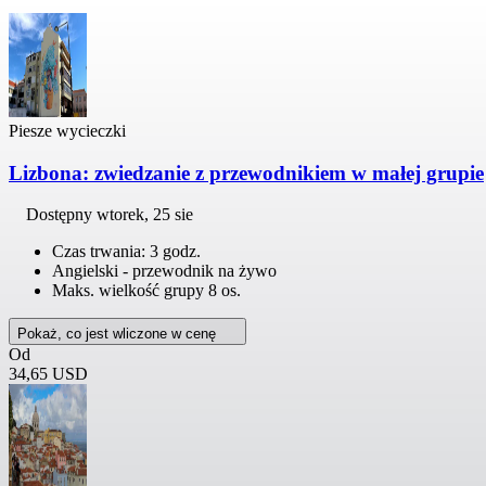
Piesze wycieczki
Lizbona: zwiedzanie z przewodnikiem w małej grupie
Dostępny
wtorek, 25 sie
Czas trwania: 3 godz.
Angielski - przewodnik na żywo
Maks. wielkość grupy 8 os.
Pokaż, co jest wliczone w cenę
Od
34,65 USD