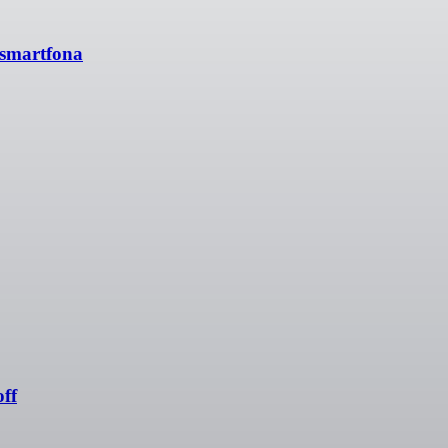
 smartfona
ff