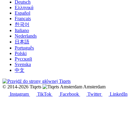
Deutsch
Ελληνικά
Español
Français
한국어
Italiano
Nederlands
日本語
Português
Polski
Русский
Svenska
中文
© 2014-2026 Tiqets
Amsterdam
Instagram
TikTok
Facebook
Twitter
LinkedIn