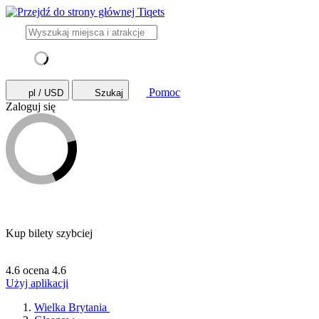
Pomoc
pl / USD
Szukaj
Zaloguj się
Kup bilety szybciej
4.6 ocena
4.6
Użyj aplikacji
Wielka Brytania