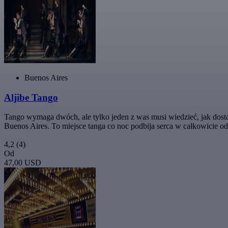
Buenos Aires
Aljibe Tango
Tango wymaga dwóch, ale tylko jeden z was musi wiedzieć, jak dosta
Buenos Aires. To miejsce tanga co noc podbija serca w całkowicie o
4,2
(4)
Od
47,00 USD