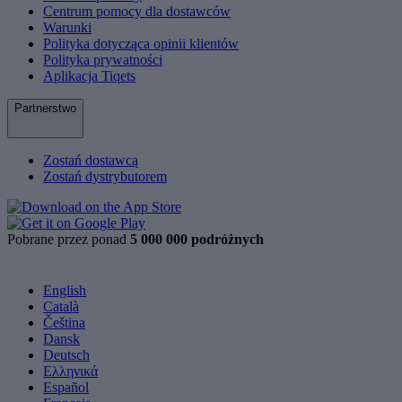
Centrum pomocy dla dostawców
Warunki
Polityka dotycząca opinii klientów
Polityka prywatności
Aplikacja Tiqets
Partnerstwo
Zostań dostawcą
Zostań dystrybutorem
Pobrane przez ponad
5 000 000 podróżnych
English
Català
Čeština
Dansk
Deutsch
Ελληνικά
Español