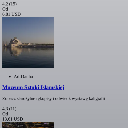
4,2
(15)
Od
6,81 USD
Ad-Dauha
Muzeum Sztuki Islamskiej
Zobacz starożytne rękopisy i odwiedź wystawę kaligrafii
4,3
(11)
Od
13,61 USD