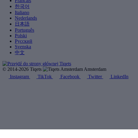
Français
한국어
Italiano
Nederlands
日本語
Português
Polski
Русский
Svenska
中文
© 2014-2026 Tiqets
Amsterdam
Instagram
TikTok
Facebook
Twitter
LinkedIn