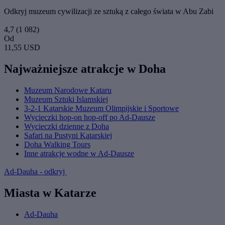
Odkryj muzeum cywilizacji ze sztuką z całego świata w Abu Zabi
4,7
(1 082)
Od
11,55 USD
Najważniejsze atrakcje w Doha
Muzeum Narodowe Kataru
Muzeum Sztuki Islamskiej
3-2-1 Katarskie Muzeum Olimpijskie i Sportowe
Wycieczki hop-on hop-off po Ad-Dausze
Wycieczki dzienne z Doha
Safari na Pustyni Katarskiej
Doha Walking Tours
Inne atrakcje wodne w Ad-Dausze
Ad-Dauha - odkryj
Miasta w Katarze
Ad-Dauha