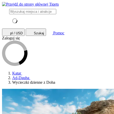
Pomoc
pl / USD
Szukaj
Zaloguj się
Katar
Ad-Dauha
Wycieczki dzienne z Doha