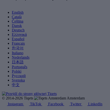
English
Català
Čeština
Dansk
Deutsch
Ελληνικά
Español
Français
한국어
Italiano
Nederlands
日本語
Português
Polski
Русский
Svenska
中文
© 2014-2026 Tiqets
Amsterdam
Instagram
TikTok
Facebook
Twitter
LinkedIn