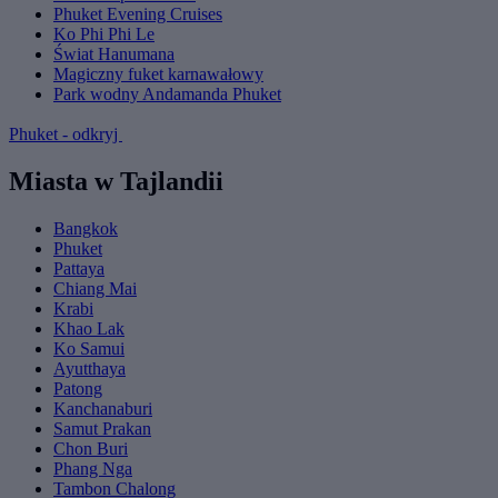
Phuket Evening Cruises
Ko Phi Phi Le
Świat Hanumana
Magiczny fuket karnawałowy
Park wodny Andamanda Phuket
Phuket - odkryj
Miasta w Tajlandii
Bangkok
Phuket
Pattaya
Chiang Mai
Krabi
Khao Lak
Ko Samui
Ayutthaya
Patong
Kanchanaburi
Samut Prakan
Chon Buri
Phang Nga
Tambon Chalong