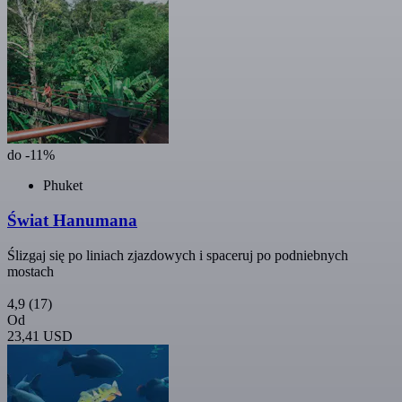
do -11%
Phuket
Świat Hanumana
Ślizgaj się po liniach zjazdowych i spaceruj po podniebnych
mostach
4,9
(17)
Od
23,41 USD