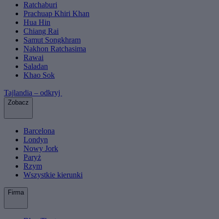
Ratchaburi
Prachuap Khiri Khan
Hua Hin
Chiang Rai
Samut Songkhram
Nakhon Ratchasima
Rawai
Saladan
Khao Sok
Tajlandia – odkryj
Zobacz
Barcelona
Londyn
Nowy Jork
Paryż
Rzym
Wszystkie kierunki
Firma