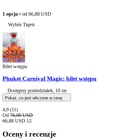
1 opcja
• od
66,88 USD
Wybór Tiqets
Bilet wstępu
Phuket Carnival Magic: bilet wstępu
Dostępny
poniedziałek, 10 sie
Pokaż, co jest wliczone w cenę
4,9
(11)
Od
76,00 USD
66,88 USD
12
Oceny i recenzje