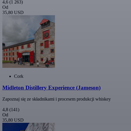
4,6
(1 263)
Od
35,80 USD
Cork
Midleton Distillery Experience (Jameson)
Zapoznaj się ze składnikami i procesem produkcji whiskey
4,8
(141)
Od
35,80 USD