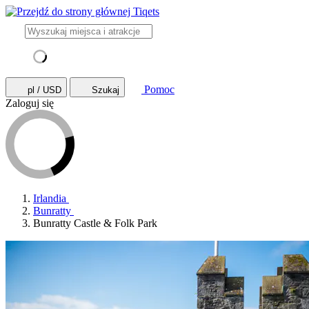
Pomoc
pl / USD
Szukaj
Zaloguj się
Irlandia
Bunratty
Bunratty Castle & Folk Park