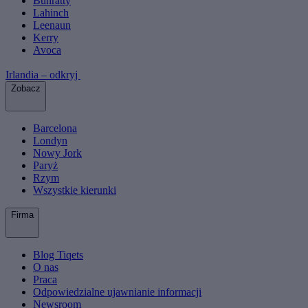
Bunratty
Lahinch
Leenaun
Kerry
Avoca
Irlandia – odkryj
Zobacz
Barcelona
Londyn
Nowy Jork
Paryż
Rzym
Wszystkie kierunki
Firma
Blog Tiqets
O nas
Praca
Odpowiedzialne ujawnianie informacji
Newsroom