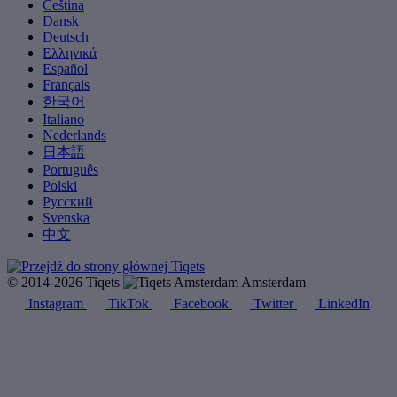
Čeština
Dansk
Deutsch
Ελληνικά
Español
Français
한국어
Italiano
Nederlands
日本語
Português
Polski
Русский
Svenska
中文
© 2014-2026 Tiqets
Amsterdam
Instagram
TikTok
Facebook
Twitter
LinkedIn