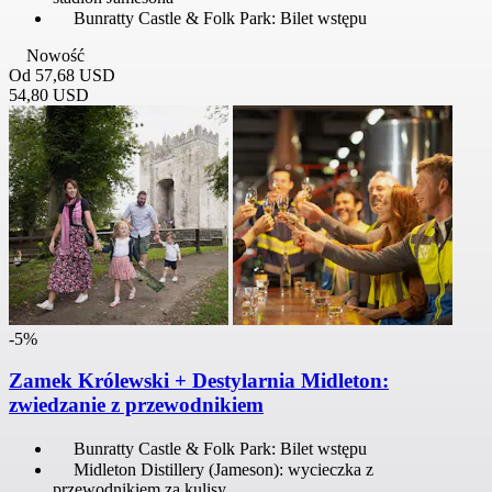
Bunratty Castle & Folk Park: Bilet wstępu
Nowość
Od
57,68 USD
54,80 USD
-5%
Zamek Królewski + Destylarnia Midleton:
zwiedzanie z przewodnikiem
Bunratty Castle & Folk Park: Bilet wstępu
Midleton Distillery (Jameson): wycieczka z
przewodnikiem za kulisy