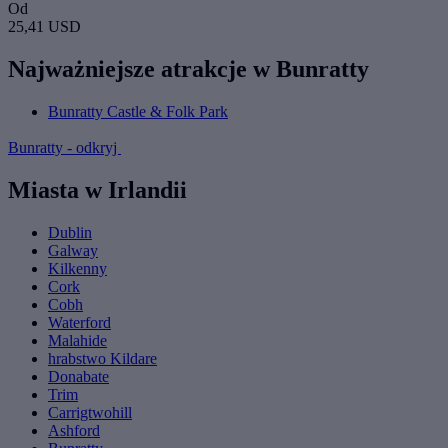
Od
25,41 USD
Najważniejsze atrakcje w Bunratty
Bunratty Castle & Folk Park
Bunratty - odkryj
Miasta w Irlandii
Dublin
Galway
Kilkenny
Cork
Cobh
Waterford
Malahide
hrabstwo Kildare
Donabate
Trim
Carrigtwohill
Ashford