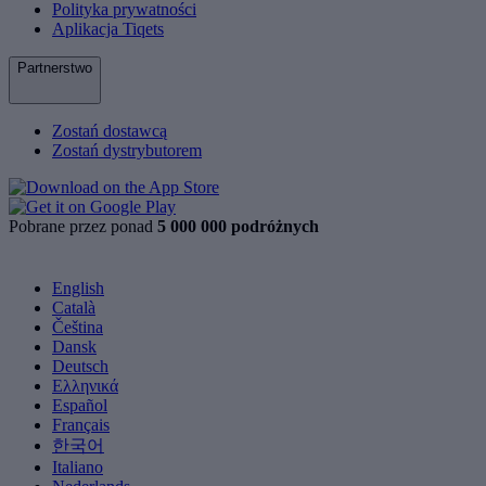
Polityka prywatności
Aplikacja Tiqets
Partnerstwo
Zostań dostawcą
Zostań dystrybutorem
Pobrane przez ponad
5 000 000 podróżnych
English
Català
Čeština
Dansk
Deutsch
Ελληνικά
Español
Français
한국어
Italiano