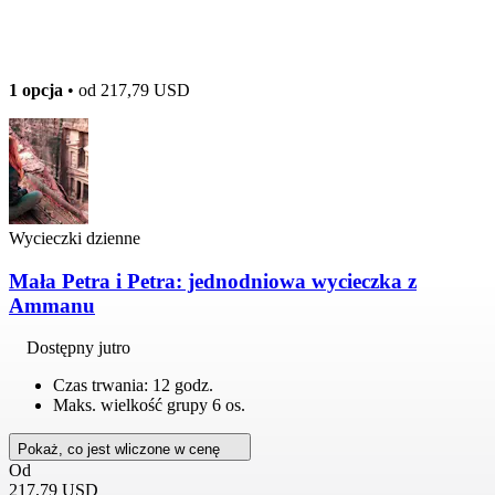
1 opcja
• od
217,79 USD
Wycieczki dzienne
Mała Petra i Petra: jednodniowa wycieczka z
Ammanu
Dostępny jutro
Czas trwania: 12 godz.
Maks. wielkość grupy 6 os.
Pokaż, co jest wliczone w cenę
Od
217,79 USD