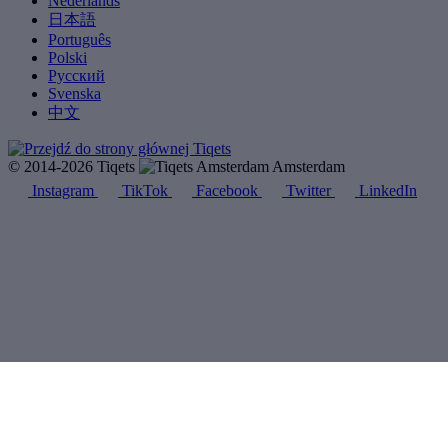
Nederlands
日本語
Português
Polski
Русский
Svenska
中文
© 2014-2026 Tiqets
Amsterdam
Instagram
TikTok
Facebook
Twitter
LinkedIn