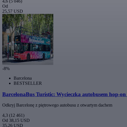
4,6
(5 046)
Od
25,57 USD
-8%
Barcelona
BESTSELLER
BarcelonaBus Turístic: Wycieczka autobusem hop-on 
Odkryj Barcelonę z piętrowego autobusu z otwartym dachem
4,3
(12 461)
Od
38,15 USD
35,26 USD