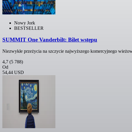
Nowy Jork
BESTSELLER
SUMMIT One Vanderbilt: Bilet wstępu
Niezwykłe przeżycia na szczycie najwyższego komercyjnego wieżo
4,7
(5 788)
Od
54,44 USD