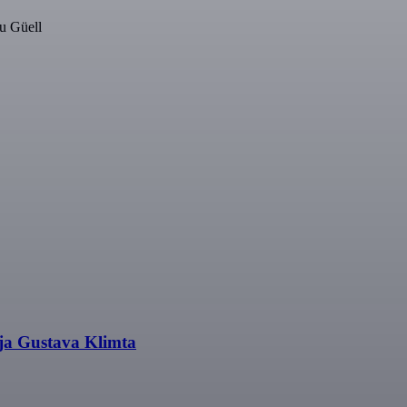
u Güell
cja Gustava Klimta