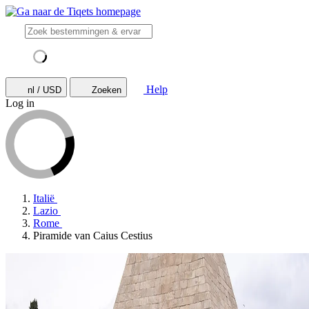
Help
nl / USD
Zoeken
Log in
Italië
Lazio
Rome
Piramide van Caius Cestius