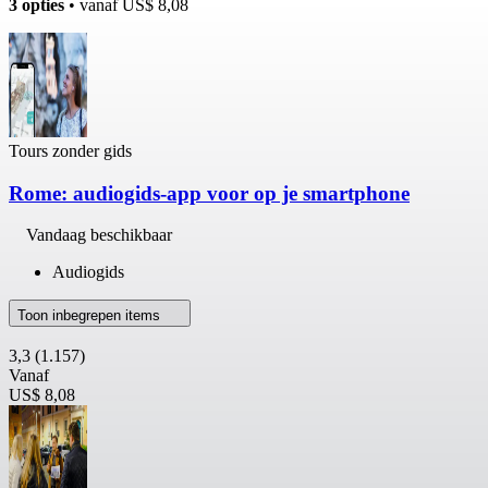
3 opties
• vanaf
US$ 8,08
Tours zonder gids
Rome: audiogids-app voor op je smartphone
Vandaag beschikbaar
Audiogids
Toon inbegrepen items
3,3
(1.157)
Vanaf
US$ 8,08