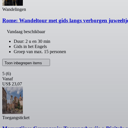
Wandelingen
Rome: Wandeltour met gids langs verborgen juweeltj
Vandaag beschikbaar
Duur: 2 u en 30 min
Gids in het Engels
Groep van max. 15 personen
Toon inbegrepen items
5
(6)
Vanaf
US$ 23,07
Toegangsticket