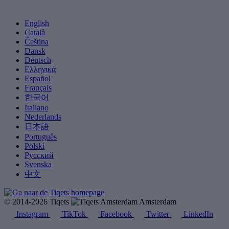
English
Català
Čeština
Dansk
Deutsch
Ελληνικά
Español
Français
한국어
Italiano
Nederlands
日本語
Português
Polski
Русский
Svenska
中文
© 2014-2026 Tiqets
Amsterdam
Instagram
TikTok
Facebook
Twitter
LinkedIn