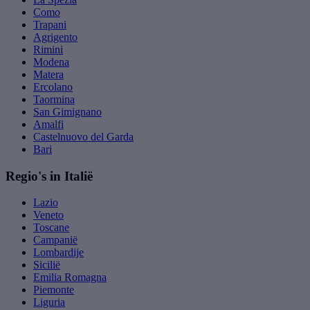
Como
Trapani
Agrigento
Rimini
Modena
Matera
Ercolano
Taormina
San Gimignano
Amalfi
Castelnuovo del Garda
Bari
Regio's in Italië
Lazio
Veneto
Toscane
Campanië
Lombardije
Sicilië
Emilia Romagna
Piemonte
Liguria