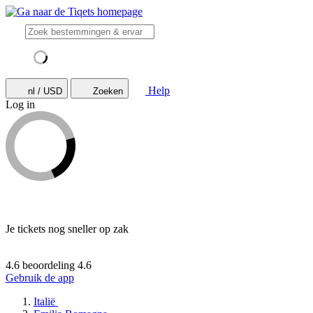
Help
nl / USD
Zoeken
Log in
Je tickets nog sneller op zak
4.6 beoordeling
4.6
Gebruik de app
Italië