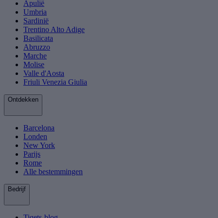
Apulië
Umbria
Sardinië
Trentino Alto Adige
Basilicata
Abruzzo
Marche
Molise
Valle d'Aosta
Friuli Venezia Giulia
Ontdekken
Barcelona
Londen
New York
Parijs
Rome
Alle bestemmingen
Bedrijf
Tiqets-blog