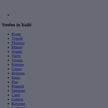
Steden in Italië
Rome
Venetië
Florence
Milaan
Napels
Turijn
Verona
Palermo
Genua
Bologna
Siena
Pisa
Pompeii
Sirmione
Capri
Catania
Ravenna
La Spezia