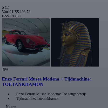
5
(1)
Vanaf
US$ 198,78
US$ 188,85
-5%
Enzo Ferrari Musea Modena + Tijdmachine:
TOETANKHAMON
Enzo Ferrari Musea Modena: Toegangsbewijs
Tijdmachine: Toetankhamon
Nieuw