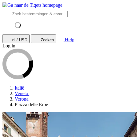
Help
nl / USD
Zoeken
Log in
Italië
Veneto
Verona
Piazza delle Erbe