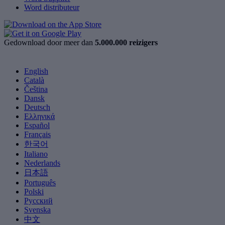
Word distributeur
Gedownload door meer dan
5.000.000 reizigers
English
Català
Čeština
Dansk
Deutsch
Ελληνικά
Español
Français
한국어
Italiano
Nederlands
日本語
Português
Polski
Русский
Svenska
中文