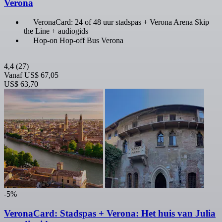
Verona
VeronaCard: 24 of 48 uur stadspas + Verona Arena Skip
the Line + audiogids
Hop-on Hop-off Bus Verona
4,4
(27)
Vanaf
US$ 67,05
US$ 63,70
-5%
VeronaCard: Stadspas + Verona: Het huis van Julia