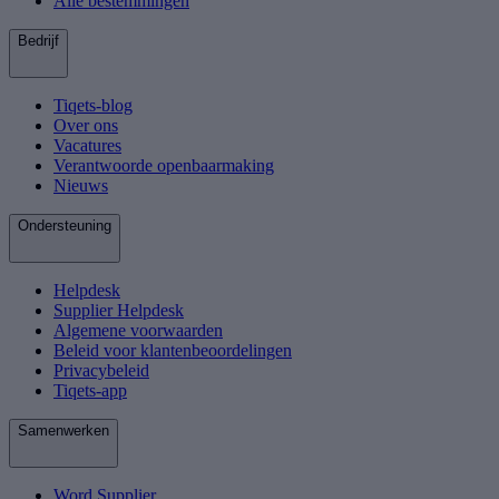
Alle bestemmingen
Bedrijf
Tiqets-blog
Over ons
Vacatures
Verantwoorde openbaarmaking
Nieuws
Ondersteuning
Helpdesk
Supplier Helpdesk
Algemene voorwaarden
Beleid voor klantenbeoordelingen
Privacybeleid
Tiqets-app
Samenwerken
Word Supplier