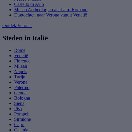
Castello di Avio
Museo Archeologico al Teatro Romano
Dagtochten naar Verona vanuit Venetië
Ontdek Verona
Steden in Italië
Rome
Venetië
Florence
Milaan
Napels
Turijn
Verona
Palermo
Genua
Bologna
Siena
Pisa
Pompeii
Sirmione
Capri
Catania