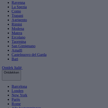
Ravenna
La Spezia
Como
Trapani
Agrigento
Rimini
Modena
Matera
Ercolano
Taormina
San Gimignano
Amalfi
Castelnuovo del Garda
Bari
Ontdek Italië
Ontdekken
Barcelona
Londen
New York
Parijs
Rome