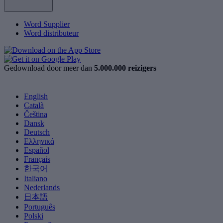
Word Supplier
Word distributeur
Gedownload door meer dan
5.000.000 reizigers
English
Català
Čeština
Dansk
Deutsch
Ελληνικά
Español
Français
한국어
Italiano
Nederlands
日本語
Português
Polski