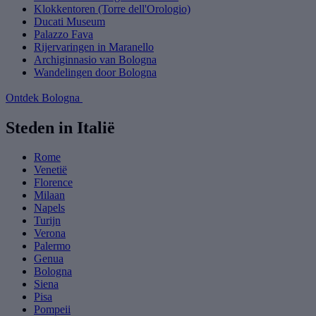
Klokkentoren (Torre dell'Orologio)
Ducati Museum
Palazzo Fava
Rijervaringen in Maranello
Archiginnasio van Bologna
Wandelingen door Bologna
Ontdek Bologna
Steden in Italië
Rome
Venetië
Florence
Milaan
Napels
Turijn
Verona
Palermo
Genua
Bologna
Siena
Pisa
Pompeii