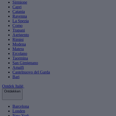
Sirmione
Capri
Catania
Ravenna
La Spezia
Como
Trapani
Agrigento
Rimini
Modena
Matera
Ercolano
Taormina
San Gimignano
Amalfi
Castelnuovo del Garda
Bari
Ontdek Italië
Ontdekken
Barcelona
Londen
New York