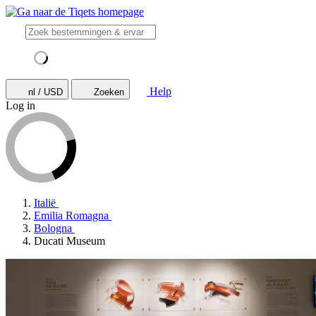
Help
nl / USD
Zoeken
Log in
Italië
Emilia Romagna
Bologna
Ducati Museum