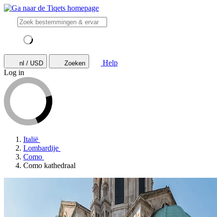
Help
nl / USD
Zoeken
Log in
Italië
Lombardije
Como
Como kathedraal