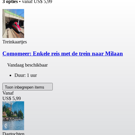
3 opties
• vanaf
US$ 5,99
Treinkaartjes
Comomeer: Enkele reis met de trein naar Milaan
Vandaag beschikbaar
Duur: 1 uur
Toon inbegrepen items
Vanaf
US$ 5,99
Dagtochten