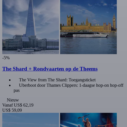
-5%
The Shard + Rondvaarten op de Theems
The View from The Shard: Toegangsticket
Uberboot door Thames Clippers: 1-daagse hop-on hop-off
pas
Nieuw
Vanaf
US$ 62,19
US$ 59,09