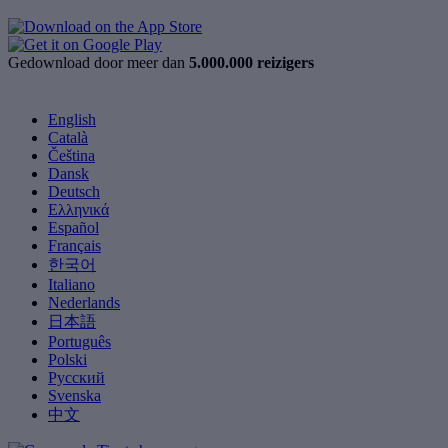
Gedownload door meer dan
5.000.000 reizigers
English
Català
Čeština
Dansk
Deutsch
Ελληνικά
Español
Français
한국어
Italiano
Nederlands
日本語
Português
Polski
Русский
Svenska
中文