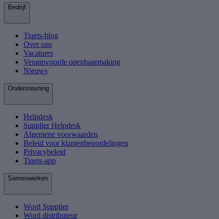
Bedrijf
Tiqets-blog
Over ons
Vacatures
Verantwoorde openbaarmaking
Nieuws
Ondersteuning
Helpdesk
Supplier Helpdesk
Algemene voorwaarden
Beleid voor klantenbeoordelingen
Privacybeleid
Tiqets-app
Samenwerken
Word Supplier
Word distributeur