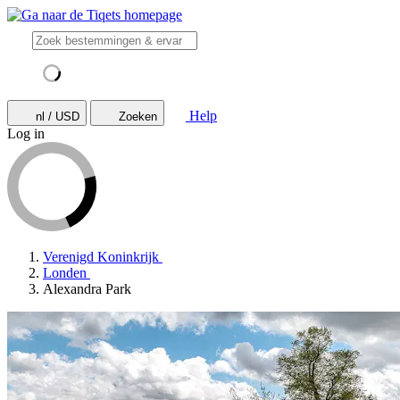
Help
nl / USD
Zoeken
Log in
Verenigd Koninkrijk
Londen
Alexandra Park