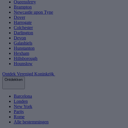
Queensferry
Brampton
Newcastle upon Tyne
Dover
Harrogate
Colchester
Darlington
Devon
Galashiels
Hunstanton
Hexham
Hillsborough
Hounslow
Ontdek Verenigd Koninkrijk
Ontdekken
Barcelona
Londen
New York
Parijs
Rome
Alle bestemmingen