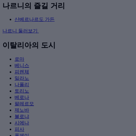
나르니의 즐길 거리
산베르나르도 가든
나르니 둘러보기
이탈리아의 도시
로마
베니스
피렌체
밀라노
나폴리
토리노
베로나
팔레르모
제노바
볼로냐
시에나
피사
폼페이