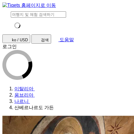
도움말
ko / USD
검색
로그인
이탈리아
움브리아
나르니
산베르나르도 가든