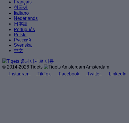
Français
한국어
Italiano
Nederlands
日本語
Português
Polski
Русский
Svenska
中文
© 2014-2026 Tiqets
Amsterdam
Instagram
TikTok
Facebook
Twitter
LinkedIn