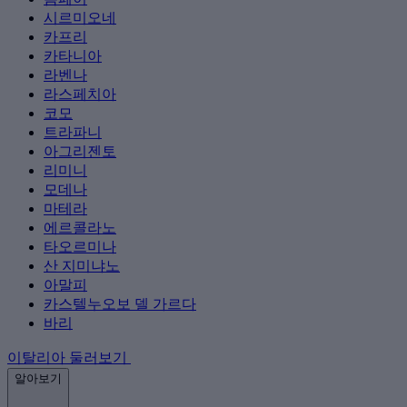
시르미오네
카프리
카타니아
라벤나
라스페치아
코모
트라파니
아그리젠토
리미니
모데나
마테라
에르콜라노
타오르미나
산 지미냐노
아말피
카스텔누오보 델 가르다
바리
이탈리아 둘러보기
알아보기