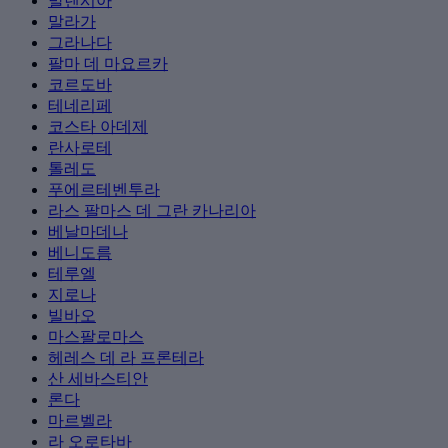
발렌시아
말라가
그라나다
팔마 데 마요르카
코르도바
테네리페
코스타 아데제
란사로테
톨레도
푸에르테벤투라
라스 팔마스 데 그란 카나리아
베날마데나
베니도름
테루엘
지로나
빌바오
마스팔로마스
헤레스 데 라 프론테라
산 세바스티안
론다
마르벨라
라 오로타바