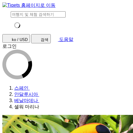
도움말
ko / USD
검색
로그인
스페인
안달루시아
베날마데나
셀워 마리나