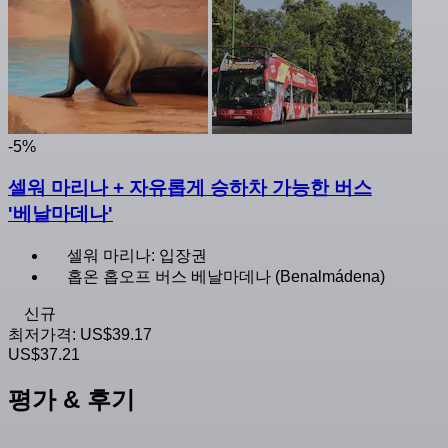
-5%
셀워 마리나 + 자유롭게 승하차 가능한 버스
'베날마데나'
셀워 마리나: 입장권
홉온 홉오프 버스 베날마데나 (Benalmádena)
신규
최저가격:
US$39.17
US$37.21
평가 & 후기