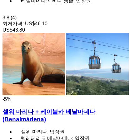
베날마데나의 바다 생활: 입장권
3.8
(4)
최저가격:
US$46.10
US$43.80
-5%
셀워 마리나 + 케이블카 베날마데나
(Benalmádena)
셀워 마리나: 입장권
텔레페리코 베날마데나: 입장권