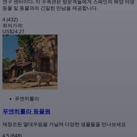
연구 센터이다. 이 수족관은 방문객들에게 스페인의 해양 야생
동물 및 동물과의 긴밀한 만남을 제공합니다.
4
(432)
최저가격:
US$24.27
푸엔히롤라
푸엔히롤라 동물원
재창조된 열대우림을 거닐며 다양한 생물들을 만나보세요
4.5
(848)