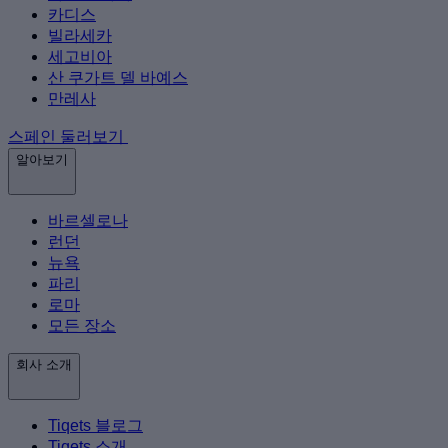
카디스
빌라세카
세고비아
산 쿠가트 델 바예스
만레사
스페인 둘러보기
알아보기
바르셀로나
런던
뉴욕
파리
로마
모든 장소
회사 소개
Tiqets 블로그
Tiqets 소개