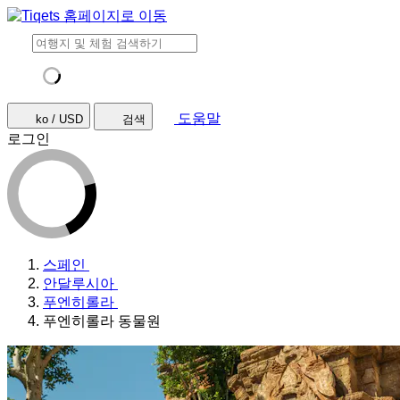
도움말
ko / USD
검색
로그인
스페인
안달루시아
푸엔히롤라
푸엔히롤라 동물원