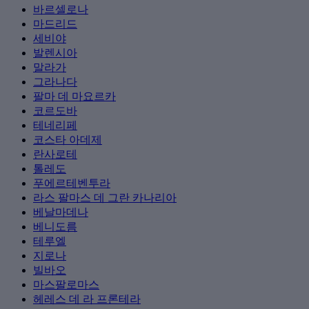
바르셀로나
마드리드
세비야
발렌시아
말라가
그라나다
팔마 데 마요르카
코르도바
테네리페
코스타 아데제
란사로테
톨레도
푸에르테벤투라
라스 팔마스 데 그란 카나리아
베날마데나
베니도름
테루엘
지로나
빌바오
마스팔로마스
헤레스 데 라 프론테라