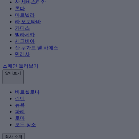
산 세바스티안
론다
마르벨라
라 오로타바
카디스
빌라세카
세고비아
산 쿠가트 델 바예스
만레사
스페인 둘러보기
알아보기
바르셀로나
런던
뉴욕
파리
로마
모든 장소
회사 소개