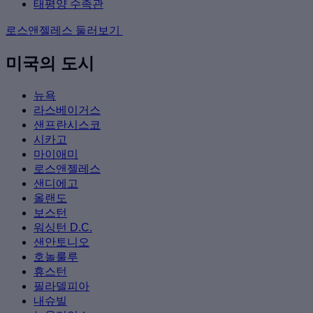
태평양 수족관
로스앤젤레스 둘러보기
미국의 도시
뉴욕
라스베이거스
샌프란시스코
시카고
마이애미
로스앤젤레스
샌디에고
올랜도
보스턴
워싱턴 D.C.
샌안토니오
호놀룰루
휴스턴
필라델피아
내슈빌