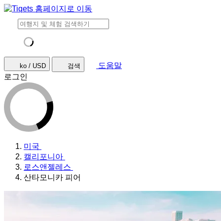
도움말
ko / USD
검색
로그인
미국
캘리포니아
로스앤젤레스
산타모니카 피어