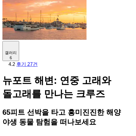
갤러리
6
4.2
후기 27건
뉴포트 해변: 연중 고래와
돌고래를 만나는 크루즈
65피트 선박을 타고 흥미진진한 해양
야생 동물 탐험을 떠나보세요