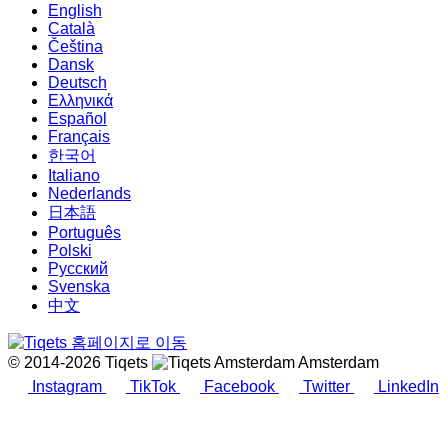
English
Català
Čeština
Dansk
Deutsch
Ελληνικά
Español
Français
한국어
Italiano
Nederlands
日本語
Português
Polski
Русский
Svenska
中文
© 2014-2026 Tiqets
Amsterdam
Instagram
TikTok
Facebook
Twitter
LinkedIn